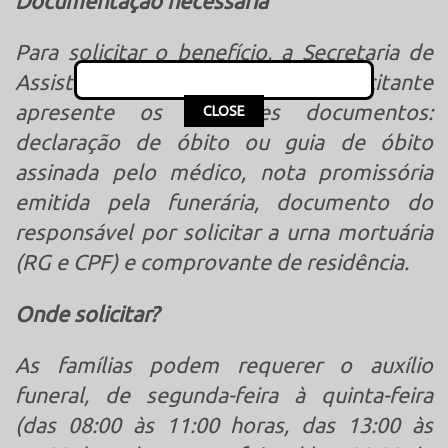
Documentação necessária
Para solicitar o benefício, a Secretaria de
Assistência Social exige que o solicitante
This popup will close in:
16
apresente os seguintes documentos:
CLOSE
declaração de óbito ou guia de óbito
assinada pelo médico, nota promissória
emitida pela funerária, documento do
responsável por solicitar a urna mortuária
(RG e CPF) e comprovante de residência.
Onde solicitar?
As famílias podem requerer o auxílio
funeral, de segunda-feira à quinta-feira
(das 08:00 às 11:00 horas, das 13:00 às