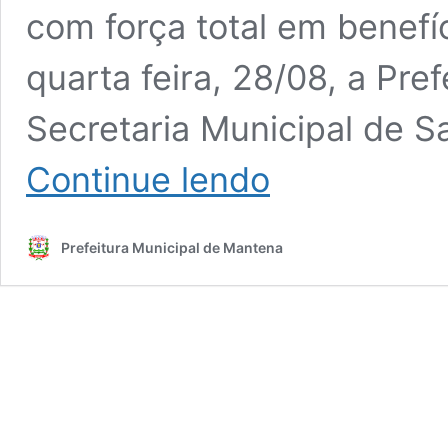
com força total em benefí
quarta feira, 28/08, a Pre
Secretaria Municipal de S
Saúde
Continue lendo
Mantena!
+1
MUTIRÃO
Prefeitura Municipal de Mantena
DE
OFTALMOLOGIA
acontecendo
agora
para
nossa
população.
Trocando
FILAS
por