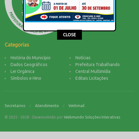
This popup will close in:
15
CLOSE
Categorias
História do Município
Notícias
Dados Geográficos
Prefeitura Trabalhando
Lei Orgânica
Central Multimídia
Símbolos e Hino
Editais Licitações
Secretarios
Atendimento
Webmail
© 2025 - 2028 - Desenvolvido por
Webmundo Soluções Interativas