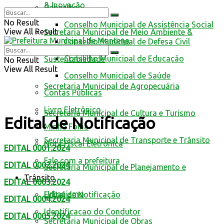
& Inovação
Conselhos
No Result
Conselho Municipal de Assistência Social
View All Result
Secretaria Municipal de Meio Ambiente &
Conselho Municipal de Defesa Civil
Conselho Municipal de Educação
Sustentabilidade
No Result
View All Result
Conselho Municipal de Saúde
Secretaria Municipal de Agropecuária
Contas Públicas
Livro Eletrônico
Secretaria Municipal de Cultura e Turismo
Edital de Notificação
Minha Folha
Secretaria Municipal de Transporte e Trânsito
Nota Fiscal Eletrônica
EDITAL 0001.2024
Fale com a prefeitura
EDITAL 0002.2024
Secretaria Municipal de Planejamento e
Trânsito
EDITAL 0003.2024
Urbanismo
Edital de Notificação
EDITAL 0004.2024
Identificacao do Condutor
EDITAL 0005.2024
Secretaria Municipal de Obras