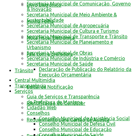
Secretaria Municipal de Comunicação, Governo
Livro Eletrônico
& Inovação
Secretaria Municipal de Meio Ambiente &
Sustentabilidade
Minha Folha
Secretaria Municipal de Agropecuária
Secretaria Municipal de Cultura e Turismo
Secretaria Municipal de Transporte e Trânsito
Nota Fiscal Eletrônica
Secretaria Municipal de Planejamento e
Urbanismo
Secretaria Municipal de Obras
Fale com a prefeitura
Secretaria Municipal de Indústria e Comércio
Secretaria Municipal de Saúde
Declaração de Publicação do Relatório da
Trânsito
Execução Orçamentária
Central Multimídia
Transparência
Edital de Notificação
Serviços
Guia de Serviços e Transparência
da Prefeitura de Mantena
Identificacao do Condutor
Cidadão Web
Conselhos
Conselho Municipal de Assistência Social
Requerimento para Cartão de Autista
Conselho Municipal de Defesa Civil
Conselho Municipal de Educação
Conselho Municipal de Saúde