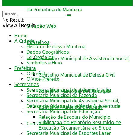
Interativas
da Prefeitura de Mantena
No Result
View All Result
Cidadão Web
Home
A Cidade
Conselhos
História de nossa Mantena
Dados Geográficos
Lei Orgânica
Conselho Municipal de Assistência Social
Símbolos e Hino
Prefeitura
O Prefeito
Conselho Municipal de Defesa Civil
O Vice-Prefeito
Secretarias
Secretaria Municipal de Administração
Conselho Municipal de Educação
Secretaria Municipal da Fazenda
Secretaria Municipal de Assistência Social,
Defesa da Cidadania, Infância & Juventude
Conselho Municipal de Saúde
Secretaria Municipal de Educação
Relação de Escolas do Município
Publicação do Relatório Resumido de
Contas Públicas
Execução Orçamentária ao Siope
Secretaria Municipal de Esportes Lazer