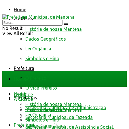
Home
A Cidade
No Result
História de nossa Mantena
View All Result
Dados Geográficos
Lei Orgânica
Símbolos e Hino
Prefeitura
O Prefeito
Home
O Vice-Prefeito
Home
A Cidade
Secretarias
A Cidade
História de nossa Mantena
Secretaria Municipal de Administração
Dados Geográficos
História de nossa Mantena
Lei Orgânica
Secretaria Municipal da Fazenda
Símbolos e Hino
Prefeitura
Dados Geográficos
Secretaria Municipal de Assistência Social,