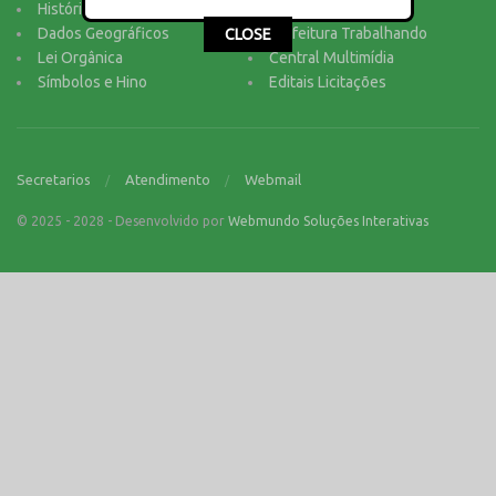
História do Município
Notícias
This popup will close in:
16
Dados Geográficos
Prefeitura Trabalhando
CLOSE
Lei Orgânica
Central Multimídia
Símbolos e Hino
Editais Licitações
Secretarios
Atendimento
Webmail
© 2025 - 2028 - Desenvolvido por
Webmundo Soluções Interativas