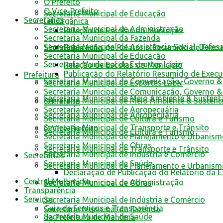
O Prefeito
O Vice-Prefeito
Secretaria Municipal de Educação
Secretarias
Lei Orgânica
Secretaria Municipal de Administração
Relação de Escolas do Município
Secretaria Municipal da Fazenda
Secretaria Municipal de Assistência Social, Defes
Publicação do Relatório Resumido de Exec
Símbolos e Hino
Secretaria Municipal de Educação
Secretaria Municipal de Esportes Lazer
Relação de Escolas do Município
Publicação do Relatório Resumido de Exec
Prefeitura
Secretaria Municipal de Comunicação, Governo &
Secretaria Municipal de Esportes Lazer
Secretaria Municipal de Comunicação, Governo &
Secretaria Municipal de Meio Ambiente & Sustent
Secretaria Municipal de Meio Ambiente & Sustent
O Prefeito
Secretaria Municipal de Agropecuária
Secretaria Municipal de Agropecuária
Secretaria Municipal de Cultura e Turismo
Secretaria Municipal de Transporte e Trânsito
O Vice-Prefeito
Secretaria Municipal de Cultura e Turismo
Secretaria Municipal de Planejamento e Urbanis
Secretaria Municipal de Obras
Secretaria Municipal de Transporte e Trânsito
Secretaria Municipal de Indústria e Comércio
Secretarias
Secretaria Municipal de Saúde
Secretaria Municipal de Planejamento e Urbanis
Declaração de Publicação do Relatório da 
Central Multimídia
Secretaria Municipal de Administração
Secretaria Municipal de Obras
Transparência
Serviços
Secretaria Municipal de Indústria e Comércio
Guia de Serviços e Transparência
Secretaria Municipal da Fazenda
Secretaria Municipal de Saúde
da Prefeitura de Mantena