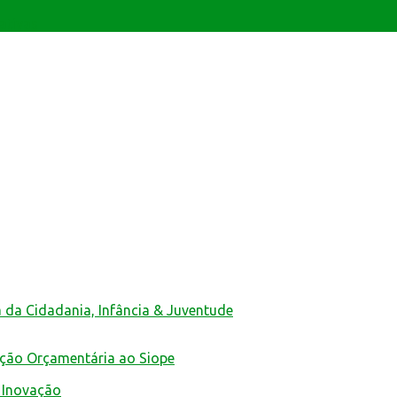
ativas
a da Cidadania, Infância & Juventude
ução Orçamentária ao Siope
 Inovação