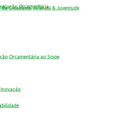
Execução Orçamentária
a da Cidadania, Infância & Juventude
ução Orçamentária ao Siope
 Inovação
abilidade