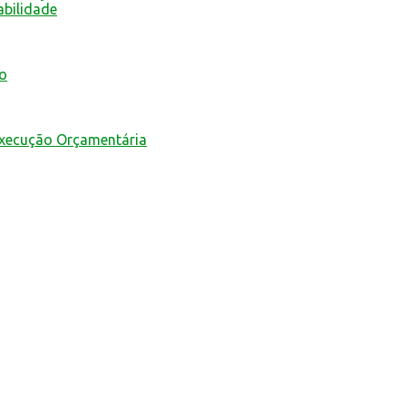
abilidade
mo
Execução Orçamentária