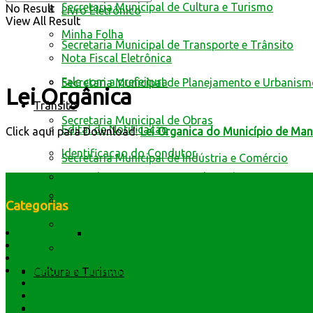
Secretaria Municipal de Cultura e Turismo
No Result
Livro Eletrônico
View All Result
Minha Folha
Secretaria Municipal de Transporte e Trânsito
Nota Fiscal Eletrônica
Fale com a prefeitura
Secretaria Municipal de Planejamento e Urbanis
Lei Orgânica
Trânsito
Secretaria Municipal de Obras
Edital de Notificação
Click aqui para Download:
Lei Organica do Município de Ma
Identificacao do Condutor
Secretaria Municipal de Indústria e Comércio
Requerimento para Cartão de Autista
Secretaria Municipal de Saúde
Resultado de defesa e recursos
Categorias
Formulários de defesa
História do Município
Declaração de Publicação do Relatório da 
Dados Geográficos
Educação no Trânsito
Lei Orgânica
Símbolos e Hino
Central Multimídia
Cultura e Turismo
Secretarios
Atendimento
Webmail
Transparência