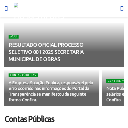
ATAS
RESULTADO OFICIAL PROCESSO
SELETIVO 001 2025 SECRETARIA
MUNICIPAL DE OBRAS
CONTAS PÚBLICAS
CENTRAL MUL
A Empresa Solução Pública, responsável pelo
erro ocorrido nas informações do Portal da
Nota Públi
Transparência se manifestou da seguinte
salários ex
forma: Confira.
Confira
Contas Públicas