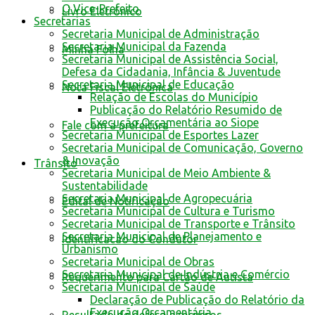
O Vice-Prefeito
Livro Eletrônico
Secretarias
Secretaria Municipal de Administração
Secretaria Municipal da Fazenda
Minha Folha
Secretaria Municipal de Assistência Social,
Defesa da Cidadania, Infância & Juventude
Secretaria Municipal de Educação
Nota Fiscal Eletrônica
Relação de Escolas do Município
Publicação do Relatório Resumido de
Execução Orçamentária ao Siope
Fale com a prefeitura
Secretaria Municipal de Esportes Lazer
Secretaria Municipal de Comunicação, Governo
& Inovação
Trânsito
Secretaria Municipal de Meio Ambiente &
Sustentabilidade
Secretaria Municipal de Agropecuária
Edital de Notificação
Secretaria Municipal de Cultura e Turismo
Secretaria Municipal de Transporte e Trânsito
Secretaria Municipal de Planejamento e
Identificacao do Condutor
Urbanismo
Secretaria Municipal de Obras
Secretaria Municipal de Indústria e Comércio
Requerimento para Cartão de Autista
Secretaria Municipal de Saúde
Declaração de Publicação do Relatório da
Execução Orçamentária