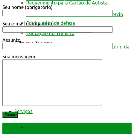
Requerimento para Cartão de Autista
Seu nome (obrigatório)
Resultado de defesa e recursos
Secretaria Municipal de Indústria e Comércio
Formulários de defesa
Seu e-mail (obrigatório)
Secretaria Municipal de Saúde
Educação no Trânsito
Assunto
Cultura e Turismo
Declaração de Publicação do Relatório da
Sua mensagem
Execução Orçamentária
Central Multimídia
Transparência
Serviços
Guia de Serviços e Transparência