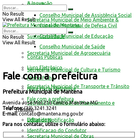
& Inovação
Conselhos
No Result
Conselho Municipal de Assistência Social
View All Result
Secretaria Municipal de Meio Ambiente &
Conselho Municipal de Defesa Civil
Conselho Municipal de Educação
Sustentabilidade
No Result
View All Result
Conselho Municipal de Saúde
Secretaria Municipal de Agropecuária
Contas Públicas
Livro Eletrônico
Secretaria Municipal de Cultura e Turismo
Fale com a prefeitura
Minha Folha
Secretaria Municipal de Transporte e Trânsito
Nota Fiscal Eletrônica
Prefeitura Municipal de Mantena
Fale com a prefeitura
Avenida José Mol 216 Centro Mantena MG
Secretaria Municipal de Planejamento e
Telefone:
(33) 3241.3241
Trânsito
E-mail:
contato@mantena.mg.gov.br
Urbanismo
Edital de Notificação
Para nos contatar, utilize o formulário abaixo:
Identificacao do Condutor
Secretaria Municipal de Obras