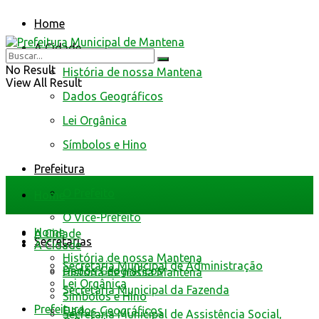
Home
A Cidade
No Result
História de nossa Mantena
View All Result
Dados Geográficos
Lei Orgânica
Símbolos e Hino
Prefeitura
O Prefeito
Home
O Vice-Prefeito
Home
A Cidade
Secretarias
A Cidade
História de nossa Mantena
Secretaria Municipal de Administração
Dados Geográficos
História de nossa Mantena
Lei Orgânica
Secretaria Municipal da Fazenda
Símbolos e Hino
Prefeitura
Dados Geográficos
Secretaria Municipal de Assistência Social,