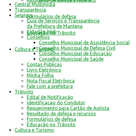
Resultado de defesa e recursos
Central Multimídia
Transparência
Serviços
Formulários de defesa
Guia de Serviços e Transparência
da Prefeitura de Mantena
Cidadão Web
Educação no Trânsito
Conselhos
Conselho Municipal de Assistência Social
Conselho Municipal de Defesa Civil
Cultura e Turismo
Conselho Municipal de Educação
Conselho Municipal de Saúde
Contas Públicas
Livro Eletrônico
Minha Folha
Nota Fiscal Eletrônica
Fale com a prefeitura
Trânsito
Edital de Notificação
Identificacao do Condutor
Requerimento para Cartão de Autista
Resultado de defesa e recursos
Formulários de defesa
Educação no Trânsito
Cultura e Turismo