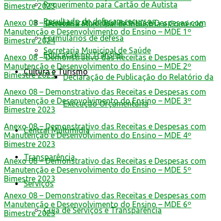
Requerimento para Cartão de Autista
Bimestre 2023
Resultado de defesa e recursos
Anexo 08 – Demonstrativo das Receitas e Despesas com
Secretaria Municipal de Indústria e Comércio
Manutenção e Desenvolvimento do Ensino – MDE 1º
Formulários de defesa
Bimestre 2024
Secretaria Municipal de Saúde
Educação no Trânsito
Anexo 08 – Demonstrativo das Receitas e Despesas com
Manutenção e Desenvolvimento do Ensino – MDE 2º
Cultura e Turismo
Bimestre 2023
Declaração de Publicação do Relatório da
Anexo 08 – Demonstrativo das Receitas e Despesas com
Manutenção e Desenvolvimento do Ensino – MDE 3º
Execução Orçamentária
Bimestre 2023
Anexo 08 – Demonstrativo das Receitas e Despesas com
Central Multimídia
Manutenção e Desenvolvimento do Ensino – MDE 4º
Bimestre 2023
Transparência
Anexo 08 – Demonstrativo das Receitas e Despesas com
Manutenção e Desenvolvimento do Ensino – MDE 5º
Bimestre 2023
Serviços
Anexo 08 – Demonstrativo das Receitas e Despesas com
Manutenção e Desenvolvimento do Ensino – MDE 6º
Guia de Serviços e Transparência
Bimestre 2023