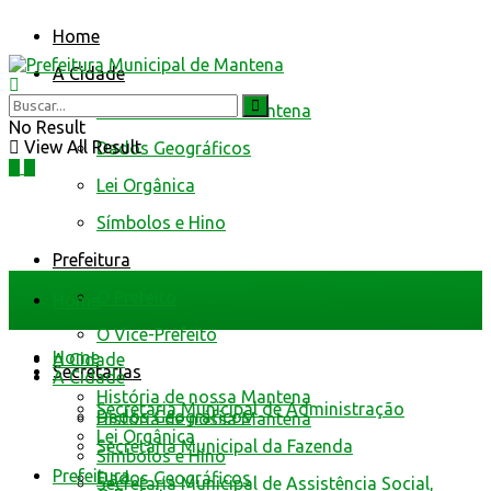
Home
A Cidade
História de nossa Mantena
No Result
View All Result
Dados Geográficos
Lei Orgânica
Símbolos e Hino
Prefeitura
O Prefeito
Home
O Vice-Prefeito
Home
A Cidade
Secretarias
A Cidade
História de nossa Mantena
Secretaria Municipal de Administração
Dados Geográficos
História de nossa Mantena
Lei Orgânica
Secretaria Municipal da Fazenda
Símbolos e Hino
Prefeitura
Dados Geográficos
Secretaria Municipal de Assistência Social,