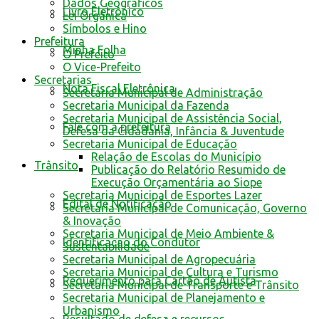
Dados Geográficos
Livro Eletrônico
Lei Orgânica
Símbolos e Hino
Prefeitura
Minha Folha
O Prefeito
O Vice-Prefeito
Secretarias
Nota Fiscal Eletrônica
Secretaria Municipal de Administração
Secretaria Municipal da Fazenda
Secretaria Municipal de Assistência Social,
Fale com a prefeitura
Defesa da Cidadania, Infância & Juventude
Secretaria Municipal de Educação
Relação de Escolas do Município
Trânsito
Publicação do Relatório Resumido de
Execução Orçamentária ao Siope
Secretaria Municipal de Esportes Lazer
Edital de Notificação
Secretaria Municipal de Comunicação, Governo
& Inovação
Secretaria Municipal de Meio Ambiente &
Identificacao do Condutor
Sustentabilidade
Secretaria Municipal de Agropecuária
Secretaria Municipal de Cultura e Turismo
Requerimento para Cartão de Autista
Secretaria Municipal de Transporte e Trânsito
Secretaria Municipal de Planejamento e
Urbanismo