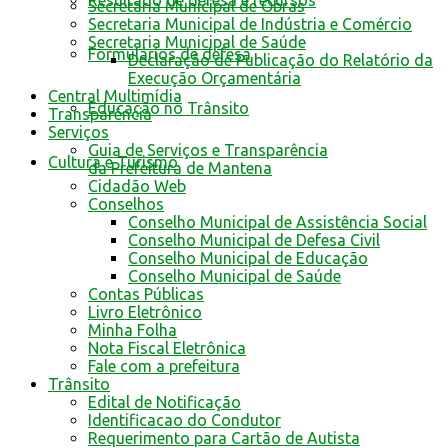
Resultado de defesa e recursos
Secretaria Municipal de Obras
Secretaria Municipal de Indústria e Comércio
Secretaria Municipal de Saúde
Formulários de defesa
Declaração de Publicação do Relatório da
Execução Orçamentária
Central Multimídia
Educação no Trânsito
Transparência
Serviços
Guia de Serviços e Transparência
Cultura e Turismo
da Prefeitura de Mantena
Cidadão Web
Conselhos
Conselho Municipal de Assistência Social
Conselho Municipal de Defesa Civil
Conselho Municipal de Educação
Conselho Municipal de Saúde
Contas Públicas
Livro Eletrônico
Minha Folha
Nota Fiscal Eletrônica
Fale com a prefeitura
Trânsito
Edital de Notificação
Identificacao do Condutor
Requerimento para Cartão de Autista