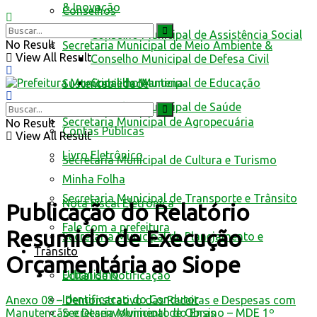
& Inovação
Conselhos
Conselho Municipal de Assistência Social
No Result
Secretaria Municipal de Meio Ambiente &
View All Result
Conselho Municipal de Defesa Civil
Conselho Municipal de Educação
Sustentabilidade
Conselho Municipal de Saúde
Secretaria Municipal de Agropecuária
No Result
Contas Públicas
View All Result
Livro Eletrônico
Secretaria Municipal de Cultura e Turismo
Minha Folha
Secretaria Municipal de Transporte e Trânsito
Nota Fiscal Eletrônica
Publicação do Relatório
Fale com a prefeitura
Resumido de Execução
Secretaria Municipal de Planejamento e
Trânsito
Orçamentária ao Siope
Urbanismo
Edital de Notificação
Identificacao do Condutor
Anexo 08 – Demonstrativo das Receitas e Despesas com
Manutenção e Desenvolvimento do Ensino – MDE 1º
Secretaria Municipal de Obras