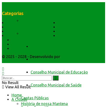
da Prefeitura de Mantena
Categorias
Cidadão Web
História do Município
Notícias
Dados Geográficos
Prefeitura Trabalhando
Lei Orgânica
Central Multimídia
Conselhos
Símbolos e Hino
Editais Licitações
Secretarios
Atendimento
Conselho Municipal de Assistência Social
Webmail
© 2025 - 2028 - Desenvolvido por
Webmundo Soluções
Conselho Municipal de Defesa Civil
Interativas
Conselho Municipal de Educação
No Result
Conselho Municipal de Saúde
View All Result
Home
Contas Públicas
A Cidade
História de nossa Mantena