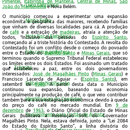
Pimentel
,
Itabirinha de Mantena
,
Central de Minas
,
São
Livro Eletrônico
João do Manteninha
e Nova Belém.
O município começou a experimentar uma expansão
Minha Folha
econômica e geográfica das maiores, recebendo famílias
que vinham de diversas localidades para cá. A produção
de
café
e a extração de
madeiras
, atraía a atenção de
Nota Fiscal Eletrônica
todos, inclusive das pessoas do
Espírito Santo
,
começando aí a triste história do Contestado. A revolta do
Contestado foi um conflito desde o começo do povoado
Fale com a prefeitura
entre o Estado do
Espírito Santo
e
Minas Gerais
, que só
terminou quando o Supremo Tribunal Federal estabeleceu
os limites entre os dois Estados. Foi assinado um tratado
Trânsito
que estabeleceu a paz, entre os dois governadores
interessados:
José de Magalhães Pinto
(
Minas Gerais
) e
Francisco Lacerda de Aguiar – (
Espírito Santo
), em
Edital de Notificação
setembro de
1963
. A partir desta data o Município
continuou sua expansão, baseando sua economia
principalmente na produção de café, o que veio contribuir
Identificacao do Condutor
também para a sua estagnação econômica devido à queda
do preço do café no mercado mundial. Em
9 de
dezembro
de
1963
, o Diário Oficial do Estado de Minas
Requerimento para Cartão de Autista
Gerais publicava a Resolução 569, do Governador
Magalhães Pinto. Nela, estava definida, junto a “Lei 2084
do Estado do Espírito Santo”, a linha divisória do