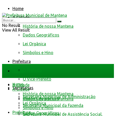
Home
A Cidade
No Result
História de nossa Mantena
View All Result
Dados Geográficos
Lei Orgânica
Símbolos e Hino
Prefeitura
O Prefeito
Home
O Vice-Prefeito
Home
A Cidade
Secretarias
A Cidade
História de nossa Mantena
Secretaria Municipal de Administração
Dados Geográficos
História de nossa Mantena
Lei Orgânica
Secretaria Municipal da Fazenda
Símbolos e Hino
Prefeitura
Dados Geográficos
Secretaria Municipal de Assistência Social,