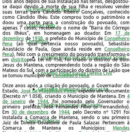
Dois anos depois de sua instalação nas terras, desgostou-
se daqui devido à morte de sua filha e resolveu vender
da Prefeitura de Mantena
suas terras para Cândido Ribeiro Gonçalves, conhecido
como Cândido Ilhéu. Este comprou todo o patrimônio e
doou uma parte para a construção do povoado, com
Cidadão Web
apenas 7 casas, recebendo o nome de “Barra do Córrego
dos Ilhéus”, em homenagem ao doador. Em
17 de
dezembro
de
1938
, o prefeito do Município de
Conselheiro
Conselhos
Pena
(ao qual pertencia nosso povoado), Sebastião
Anastácio de Paula, (que ainda reside em
Conselheiro
Pena
), feliz com o crescimento do povoado transformou-o
Conselho Municipal de Assistência Social
em
distrito
pela Lei n0 158, foi criado o distrito de Bom
Jesus do Mantena, compreendendo toda a região do São
Mateus do Sul, com a participação do distrito de Lajão que
Conselho Municipal de Defesa Civil
se tomou município de
Conselheiro Pena
.
Onze anos após a criação do povoado, o Governador do
Conselho Municipal de Educação
Estado,
José de Magalhães Pinto
, expediu um documento
(Decreto nº 1.058), criando o Município de Mantena. Em
4
de janeiro
de
1944
, foi nomeado pelo Governador o
Conselho Municipal de Saúde
primeiro prefeito, José Fernandes Filho (o Fernandinho).
Em
30 de dezembro
de
1944
, pelo Decreto nº 1291 foi
instalada a Comarca de Mantena, sendo o seu primeiro
Contas Públicas
Juiz de Direito Osvaldino de Paula Salazar. Pertencem à
Comarca de Mantena os Municípios:
Mendes