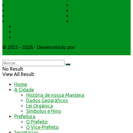
História do Município
Notícias
Dados Geográficos
Prefeitura Trabalhando
Lei Orgânica
Central Multimídia
Símbolos e Hino
Editais Licitações
Secretarios
Atendimento
Webmail
© 2025 - 2028 - Desenvolvido por
Webmundo Soluções
Interativas
No Result
View All Result
Home
A Cidade
História de nossa Mantena
Dados Geográficos
Lei Orgânica
Símbolos e Hino
Prefeitura
O Prefeito
O Vice-Prefeito
Secretarias