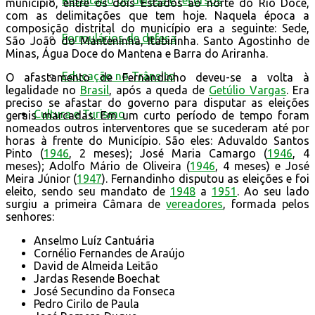
Resultado de defesa e recursos
município, entre os dois Estados ao norte do Rio Doce,
com as delimitações que tem hoje. Naquela época a
composição distrital do município era a seguinte: Sede,
Formulários de defesa
São João do Manteninha, Itabirinha. Santo Agostinho de
Minas, Água Doce do Mantena e Barra do Ariranha.
Educação no Trânsito
O afastamento de Fernandinho deveu-se a volta à
legalidade no
Brasil
, após a queda de
Getúlio Vargas
. Era
preciso se afastar do governo para disputar as eleições
Cultura e Turismo
gerais marcadas. Em um curto período de tempo foram
nomeados outros interventores que se sucederam até por
horas à frente do Município. São eles: Aduvaldo Santos
Pinto (
1946
, 2 meses); José Maria Camargo (
1946
, 4
meses); Adolfo Mário de Oliveira (
1946
, 4 meses) e José
Meira Júnior (
1947
). Fernandinho disputou as eleições e foi
eleito, sendo seu mandato de
1948
a
1951
. Ao seu lado
surgiu a primeira Câmara de
vereadores
, formada pelos
senhores:
Anselmo Luíz Cantuária
Cornélio Fernandes de Araújo
David de Almeida Leitão
Jardas Resende Boechat
José Secundino da Fonseca
Pedro Cirilo de Paula