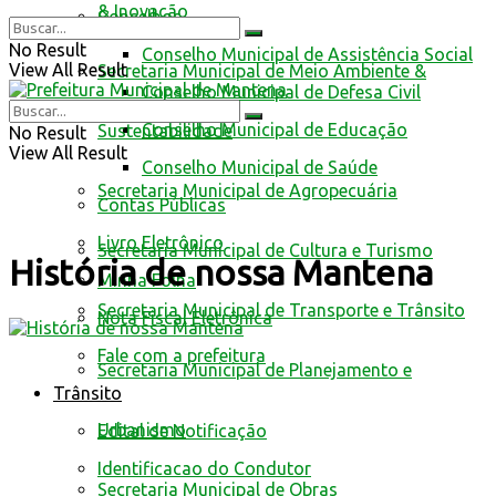
& Inovação
Conselhos
No Result
Conselho Municipal de Assistência Social
View All Result
Secretaria Municipal de Meio Ambiente &
Conselho Municipal de Defesa Civil
Conselho Municipal de Educação
Sustentabilidade
No Result
View All Result
Conselho Municipal de Saúde
Secretaria Municipal de Agropecuária
Contas Públicas
Livro Eletrônico
Secretaria Municipal de Cultura e Turismo
História de nossa Mantena
Minha Folha
Secretaria Municipal de Transporte e Trânsito
Nota Fiscal Eletrônica
Fale com a prefeitura
Secretaria Municipal de Planejamento e
Trânsito
Urbanismo
Edital de Notificação
Identificacao do Condutor
Secretaria Municipal de Obras