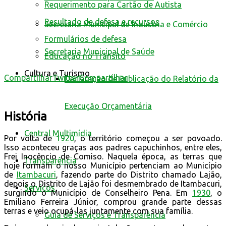
Requerimento para Cartão de Autista
Resultado de defesa e recursos
Secretaria Municipal de Indústria e Comércio
Formulários de defesa
Secretaria Municipal de Saúde
Educação no Trânsito
Cultura e Turismo
Compartilhar
Twittar
Compartilhar
Declaração de Publicação do Relatório da
Execução Orçamentária
História
Central Multimídia
Por volta de
1920
, o território começou a ser povoado.
Isso aconteceu graças aos padres capuchinhos, entre eles,
Frei Inocêncio de Comiso. Naquela época, as terras que
Transparência
hoje formam o nosso Município pertenciam ao Município
de
Itambacuri
, fazendo parte do Distrito chamado Lajão,
depois o Distrito de Lajão foi desmembrado de Itambacuri,
Serviços
surgindo o Município de Conselheiro Pena. Em
1930
, o
Emiliano Ferreira Júnior, comprou grande parte dessas
terras e veio ocupá-las juntamente com sua família.
Guia de Serviços e Transparência