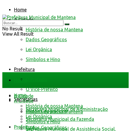
Home
A Cidade
No Result
História de nossa Mantena
View All Result
Dados Geográficos
Lei Orgânica
Símbolos e Hino
Prefeitura
O Prefeito
Home
O Vice-Prefeito
Home
A Cidade
Secretarias
A Cidade
História de nossa Mantena
Secretaria Municipal de Administração
Dados Geográficos
História de nossa Mantena
Lei Orgânica
Secretaria Municipal da Fazenda
Símbolos e Hino
Prefeitura
Dados Geográficos
Secretaria Municipal de Assistência Social,