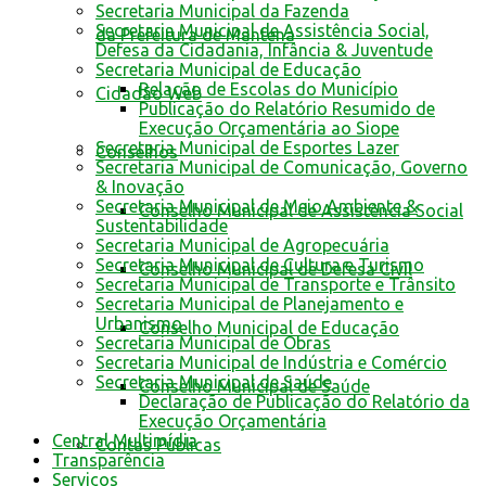
Secretaria Municipal da Fazenda
Secretaria Municipal de Assistência Social,
da Prefeitura de Mantena
Defesa da Cidadania, Infância & Juventude
Secretaria Municipal de Educação
Relação de Escolas do Município
Cidadão Web
Publicação do Relatório Resumido de
Execução Orçamentária ao Siope
Secretaria Municipal de Esportes Lazer
Conselhos
Secretaria Municipal de Comunicação, Governo
& Inovação
Secretaria Municipal de Meio Ambiente &
Conselho Municipal de Assistência Social
Sustentabilidade
Secretaria Municipal de Agropecuária
Secretaria Municipal de Cultura e Turismo
Conselho Municipal de Defesa Civil
Secretaria Municipal de Transporte e Trânsito
Secretaria Municipal de Planejamento e
Urbanismo
Conselho Municipal de Educação
Secretaria Municipal de Obras
Secretaria Municipal de Indústria e Comércio
Secretaria Municipal de Saúde
Conselho Municipal de Saúde
Declaração de Publicação do Relatório da
Execução Orçamentária
Central Multimídia
Contas Públicas
Transparência
Serviços