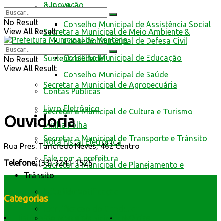
& Inovação
Conselhos
No Result
Conselho Municipal de Assistência Social
View All Result
Secretaria Municipal de Meio Ambiente &
Conselho Municipal de Defesa Civil
Conselho Municipal de Educação
Sustentabilidade
No Result
View All Result
Conselho Municipal de Saúde
Secretaria Municipal de Agropecuária
Contas Públicas
Livro Eletrônico
Secretaria Municipal de Cultura e Turismo
Ouvidoria
Minha Folha
Secretaria Municipal de Transporte e Trânsito
Nota Fiscal Eletrônica
Rua Pres. Tancredo Neves, 462 Centro
Fale com a prefeitura
Telefone:
(33) 3241-1525
Secretaria Municipal de Planejamento e
Trânsito
Urbanismo
Edital de Notificação
Categorias
Identificacao do Condutor
História do Município
Notícias
Secretaria Municipal de Obras