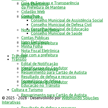
Guia de Serviços e Transparência
Livro Eletrônico
da Prefeitura de Mantena
Cidadão Web
Conselhos
Minha Folha
Conselho Municipal de Assistência Social
Conselho Municipal de Defesa Civil
Conselho Municipal de Educação
Nota Fiscal Eletrônica
Conselho Municipal de Saúde
Contas Públicas
Livro Eletrônico
Fale com a prefeitura
Minha Folha
Nota Fiscal Eletrônica
Fale com a prefeitura
Trânsito
Trânsito
Edital de Notificação
Identificacao do Condutor
Edital de Notificação
Requerimento para Cartão de Autista
Resultado de defesa e recursos
Formulários de defesa
Identificacao do Condutor
Educação no Trânsito
Cultura e Turismo
Requerimento para Cartão de Autista
© 2025 - 2028 - Desenvolvido por
Webmundo Soluções
Interativas