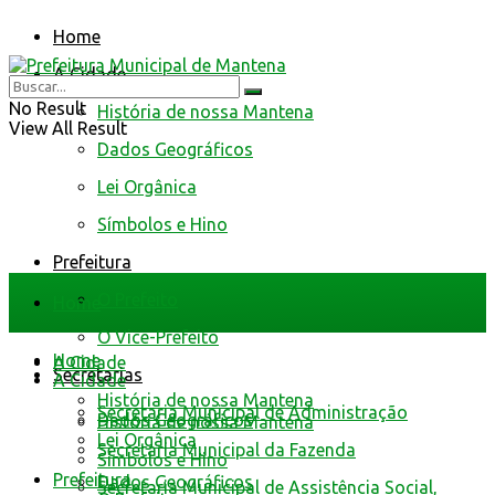
Home
A Cidade
No Result
História de nossa Mantena
View All Result
Dados Geográficos
Lei Orgânica
Símbolos e Hino
Prefeitura
O Prefeito
Home
O Vice-Prefeito
Home
A Cidade
Secretarias
A Cidade
História de nossa Mantena
Secretaria Municipal de Administração
Dados Geográficos
História de nossa Mantena
Lei Orgânica
Secretaria Municipal da Fazenda
Símbolos e Hino
Prefeitura
Dados Geográficos
Secretaria Municipal de Assistência Social,