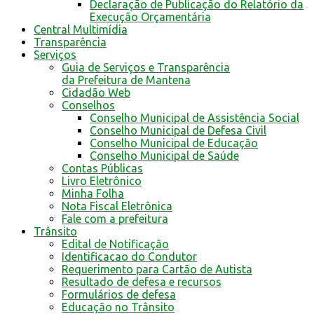
Declaração de Publicação do Relatório da
Execução Orçamentária
Central Multimídia
Transparência
Serviços
Guia de Serviços e Transparência
da Prefeitura de Mantena
Cidadão Web
Conselhos
Conselho Municipal de Assistência Social
Conselho Municipal de Defesa Civil
Conselho Municipal de Educação
Conselho Municipal de Saúde
Contas Públicas
Livro Eletrônico
Minha Folha
Nota Fiscal Eletrônica
Fale com a prefeitura
Trânsito
Edital de Notificação
Identificacao do Condutor
Requerimento para Cartão de Autista
Resultado de defesa e recursos
Formulários de defesa
Educação no Trânsito