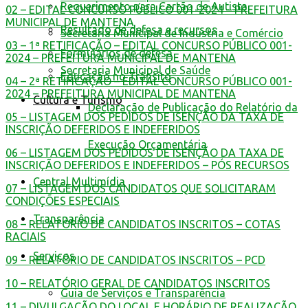
Requerimento para Cartão de Autista
02 – EDITAL CONCURSO PÚBLICO 001-2024 – PREFEITURA
MUNICIPAL DE MANTENA
Resultado de defesa e recursos
Secretaria Municipal de Indústria e Comércio
03 – 1ª RETIFICAÇÃO – EDITAL CONCURSO PÚBLICO 001-
Formulários de defesa
2024 – PREFEITURA MUNICIPAL DE MANTENA
Secretaria Municipal de Saúde
Educação no Trânsito
04 – 2ª RETIFICAÇÃO – EDITAL CONCURSO PÚBLICO 001-
2024 – PREFEITURA MUNICIPAL DE MANTENA
Cultura e Turismo
Declaração de Publicação do Relatório da
05 – LISTAGEM DOS PEDIDOS DE ISENÇÃO DA TAXA DE
INSCRIÇÃO DEFERIDOS E INDEFERIDOS
Execução Orçamentária
06 – LISTAGEM DOS PEDIDOS DE ISENÇÃO DA TAXA DE
INSCRIÇÃO DEFERIDOS E INDEFERIDOS – PÓS RECURSOS
Central Multimídia
07 – LISTAGEM DOS CANDIDATOS QUE SOLICITARAM
CONDIÇÕES ESPECIAIS
Transparência
08 – RELATÓRIO DE CANDIDATOS INSCRITOS – COTAS
RACIAIS
Serviços
09 – RELATÓRIO DE CANDIDATOS INSCRITOS – PCD
10 – RELATÓRIO GERAL DE CANDIDATOS INSCRITOS
Guia de Serviços e Transparência
11 – DIVULGAÇÃO DO LOCAL E HORÁRIO DE REALIZAÇÃO