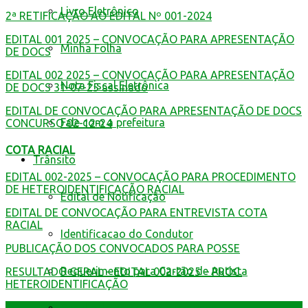
Livro Eletrônico
2ª RETIFICAÇÃO AO EDITAL Nº 001-2024
EDITAL 001 2025 – CONVOCAÇÃO PARA APRESENTAÇÃO
Minha Folha
DE DOCS
EDITAL 002 2025 – CONVOCAÇÃO PARA APRESENTAÇÃO
Nota Fiscal Eletrônica
DE DOCS 31-07-25 assinado
EDITAL DE CONVOCAÇÃO PARA APRESENTAÇÃO DE DOCS
Fale com a prefeitura
CONCURSO 02-12-24
COTA RACIAL
Trânsito
EDITAL 002-2025 – CONVOCAÇÃO PARA PROCEDIMENTO
DE HETEROIDENTIFICAÇÃO RACIAL
Edital de Notificação
EDITAL DE CONVOCAÇÃO PARA ENTREVISTA COTA
RACIAL
Identificacao do Condutor
PUBLICAÇÃO DOS CONVOCADOS PARA POSSE
Requerimento para Cartão de Autista
RESULTADO GERAL – EDITAL 002-2025 – PROC.
HETEROIDENTIFICAÇÃO