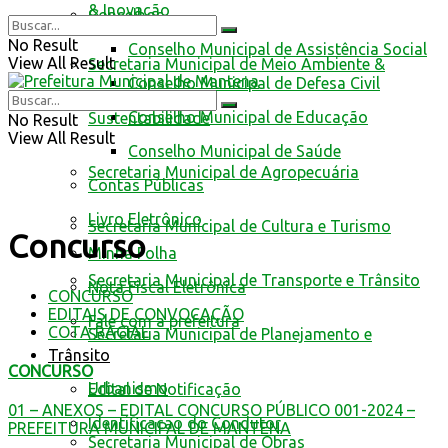
& Inovação
Conselhos
No Result
Conselho Municipal de Assistência Social
View All Result
Secretaria Municipal de Meio Ambiente &
Conselho Municipal de Defesa Civil
Conselho Municipal de Educação
Sustentabilidade
No Result
View All Result
Conselho Municipal de Saúde
Secretaria Municipal de Agropecuária
Contas Públicas
Livro Eletrônico
Secretaria Municipal de Cultura e Turismo
Concurso
Minha Folha
Secretaria Municipal de Transporte e Trânsito
Nota Fiscal Eletrônica
CONCURSO
EDITAIS DE CONVOCAÇÃO
Fale com a prefeitura
COTA RACIAL
Secretaria Municipal de Planejamento e
Trânsito
CONCURSO
Urbanismo
Edital de Notificação
01 – ANEXOS – EDITAL CONCURSO PÚBLICO 001-2024 –
Identificacao do Condutor
PREFEITURA MUNICIPAL DE MANTENA
Secretaria Municipal de Obras