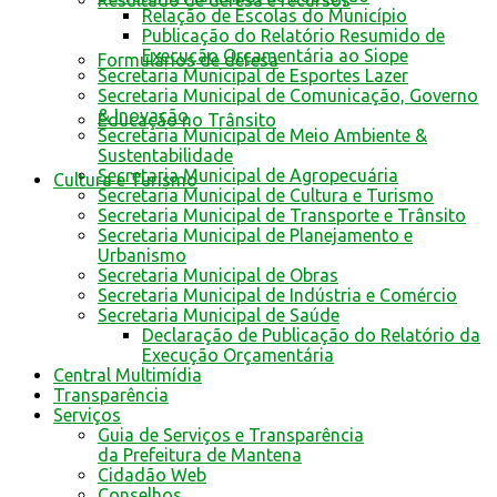
Resultado de defesa e recursos
Relação de Escolas do Município
Publicação do Relatório Resumido de
Execução Orçamentária ao Siope
Formulários de defesa
Secretaria Municipal de Esportes Lazer
Secretaria Municipal de Comunicação, Governo
& Inovação
Educação no Trânsito
Secretaria Municipal de Meio Ambiente &
Sustentabilidade
Secretaria Municipal de Agropecuária
Cultura e Turismo
Secretaria Municipal de Cultura e Turismo
Secretaria Municipal de Transporte e Trânsito
Secretaria Municipal de Planejamento e
Urbanismo
Secretaria Municipal de Obras
Secretaria Municipal de Indústria e Comércio
Secretaria Municipal de Saúde
Declaração de Publicação do Relatório da
Execução Orçamentária
Central Multimídia
Transparência
Serviços
Guia de Serviços e Transparência
da Prefeitura de Mantena
Cidadão Web
Conselhos