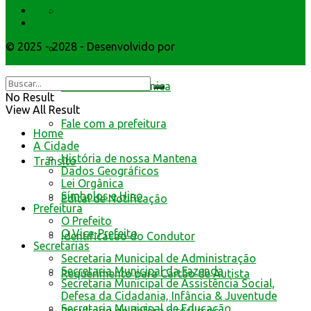
Atendimento
Livro Eletrônico
Webmail
© 2025 - 2028 - Desenvolvido por
Webmundo Soluções
Minha Folha
Interativas
Nota Fiscal Eletrônica
No Result
View All Result
Fale com a prefeitura
Home
A Cidade
História de nossa Mantena
Trânsito
Dados Geográficos
Lei Orgânica
Símbolos e Hino
Edital de Notificação
Prefeitura
O Prefeito
O Vice-Prefeito
Identificacao do Condutor
Secretarias
Secretaria Municipal de Administração
Secretaria Municipal da Fazenda
Requerimento para Cartão de Autista
Secretaria Municipal de Assistência Social,
Defesa da Cidadania, Infância & Juventude
Secretaria Municipal de Educação