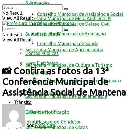
& Inovação
Conselhos
No Result
Conselho Municipal de Assistência Social
View All Result
Secretaria Municipal de Meio Ambiente &
Conselho Municipal de Defesa Civil
Conselho Municipal de Educação
Sustentabilidade
No Result
View All Result
Conselho Municipal de Saúde
Secretaria Municipal de Agropecuária
Contas Públicas
Livro Eletrônico
Secretaria Municipal de Cultura e Turismo
📸 Confira as fotos da 13ª
Minha Folha
Conferência Municipal de
Secretaria Municipal de Transporte e Trânsito
Nota Fiscal Eletrônica
Assistência Social de Mantena
Fale com a prefeitura
Secretaria Municipal de Planejamento e
Trânsito
Urbanismo
Edital de Notificação
Identificacao do Condutor
por
Prefeitura
Secretaria Municipal de Obras