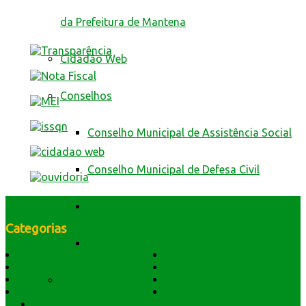
da Prefeitura de Mantena
Cidadão Web
Conselhos
Conselho Municipal de Assistência Social
Conselho Municipal de Defesa Civil
Conselho Municipal de Educação
Categorias
Conselho Municipal de Saúde
História do Município
Notícias
Dados Geográficos
Prefeitura Trabalhando
Lei Orgânica
Central Multimídia
Contas Públicas
Símbolos e Hino
Editais Licitações
Secretarios