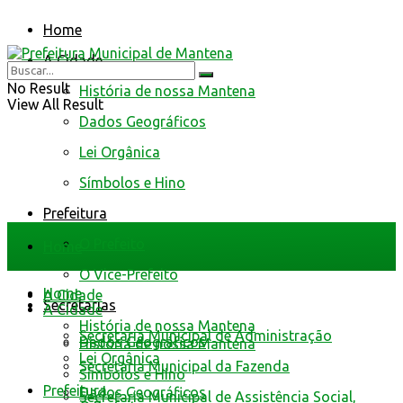
Home
A Cidade
No Result
História de nossa Mantena
View All Result
Dados Geográficos
Lei Orgânica
Símbolos e Hino
Prefeitura
O Prefeito
Home
O Vice-Prefeito
Home
A Cidade
Secretarias
A Cidade
História de nossa Mantena
Secretaria Municipal de Administração
Dados Geográficos
História de nossa Mantena
Lei Orgânica
Secretaria Municipal da Fazenda
Símbolos e Hino
Prefeitura
Dados Geográficos
Secretaria Municipal de Assistência Social,