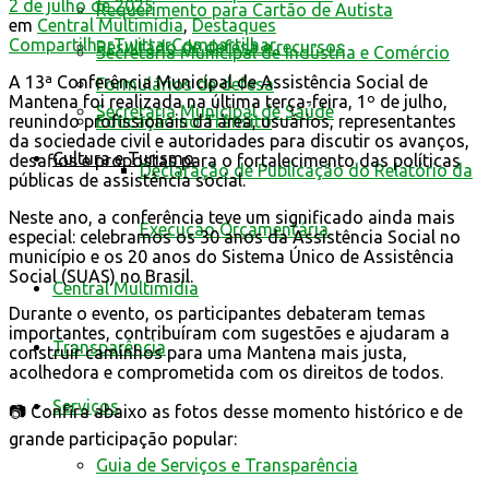
2 de julho de 2025
Requerimento para Cartão de Autista
em
Central Multimídia
,
Destaques
Compartilhar
Twittar
Compartilhar
Resultado de defesa e recursos
Secretaria Municipal de Indústria e Comércio
A 13ª Conferência Municipal de Assistência Social de
Formulários de defesa
Mantena foi realizada na última terça-feira, 1º de julho,
Secretaria Municipal de Saúde
reunindo profissionais da área, usuários, representantes
Educação no Trânsito
da sociedade civil e autoridades para discutir os avanços,
Cultura e Turismo
desafios e propostas para o fortalecimento das políticas
Declaração de Publicação do Relatório da
públicas de assistência social.
Neste ano, a conferência teve um significado ainda mais
Execução Orçamentária
especial: celebramos os 30 anos da Assistência Social no
município e os 20 anos do Sistema Único de Assistência
Social (SUAS) no Brasil.
Central Multimídia
Durante o evento, os participantes debateram temas
importantes, contribuíram com sugestões e ajudaram a
Transparência
construir caminhos para uma Mantena mais justa,
acolhedora e comprometida com os direitos de todos.
Serviços
📷 Confira abaixo as fotos desse momento histórico e de
grande participação popular:
Guia de Serviços e Transparência