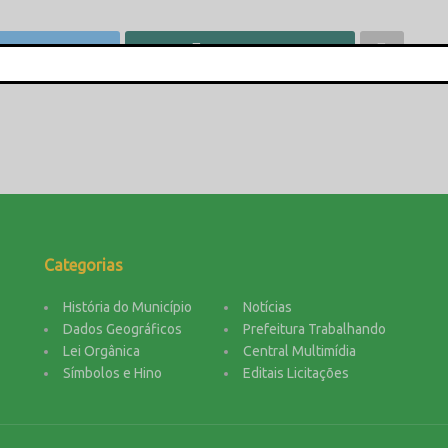
wittar
Compartilhar
This popup will close in:
15
Categorias
História do Município
Notícias
Dados Geográficos
Prefeitura Trabalhando
Lei Orgânica
Central Multimídia
Símbolos e Hino
Editais Licitações