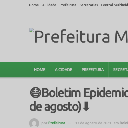
Home
A Cidade
Prefeitura
Secretarias
Central Multimíd
HOME
A CIDADE
PREFEITURA
SECRET
😷Boletim Epidemio
de agosto)⬇
por
Prefeitura
13 de agosto de 2021
em
Bole