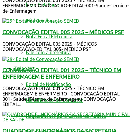
CONVOCAÇÃO EDITAL 001 2025 - TÉCNICO EM
Livro Eletrônico
ENFERMAGEM CONVOCACAO-EDITAL-001-Saude-Tecnico-
de-Enfermagem
Minha Folha
CONVOCAÇÃO EDITAL 005 2025 – MÉDICOS PSF
Nota Fiscal Eletrônica
CONVOCAÇÃO EDITAL 005 2025 - MÉDICOS
CONVOCACAO-EDITAL 005- MEDICO PSF
Fale com a prefeitura
Trânsito
CONVOCAÇÃO EDITAL 001 2025 – TÉCNICO EM
ENFERMAGEM E ENFERMEIRO
Edital de Notificação
CONVOCAÇÃO EDITAL 001 2025 - TÉCNICO EM
ENFERMAGEM E ENFERMEIRO CONVOCAÇÃO EDITAL
001- Saúde (Técnico de Enfermagem) CONVOCAÇÃO
Identificacao do Condutor
EDITAL...
Requerimento para Cartão de Autista
QUADRO DE FUNCIONÁRIOS DA SECRETARIA