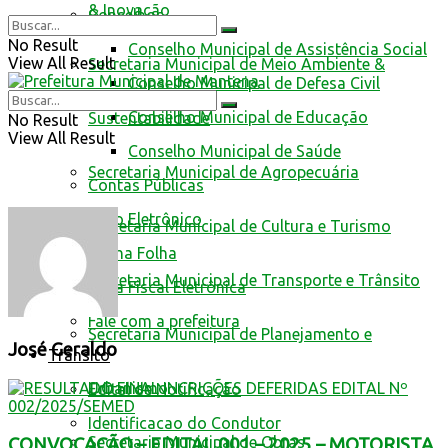
& Inovação
Conselhos
No Result
Conselho Municipal de Assistência Social
View All Result
Secretaria Municipal de Meio Ambiente &
Conselho Municipal de Defesa Civil
Conselho Municipal de Educação
Sustentabilidade
No Result
View All Result
Conselho Municipal de Saúde
Secretaria Municipal de Agropecuária
Contas Públicas
Livro Eletrônico
Secretaria Municipal de Cultura e Turismo
Minha Folha
Secretaria Municipal de Transporte e Trânsito
Nota Fiscal Eletrônica
Fale com a prefeitura
Secretaria Municipal de Planejamento e
José Geraldo
Trânsito
Urbanismo
Edital de Notificação
Identificacao do Condutor
Secretaria Municipal de Obras
CONVOCAÇÃO – EDITAL 001 – 2025 – MOTORISTA