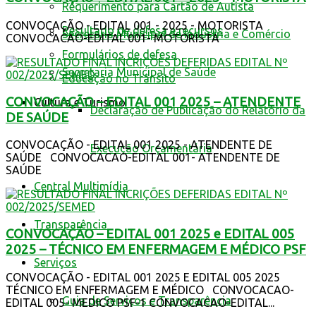
Requerimento para Cartão de Autista
CONVOCAÇÃO - EDITAL 001 - 2025 - MOTORISTA
Resultado de defesa e recursos
Secretaria Municipal de Indústria e Comércio
CONVOCACAO-EDITAL 001- MOTORISTA
Formulários de defesa
Secretaria Municipal de Saúde
Educação no Trânsito
CONVOCAÇÃO – EDITAL 001 2025 – ATENDENTE
Cultura e Turismo
Declaração de Publicação do Relatório da
DE SAÚDE
CONVOCAÇÃO - EDITAL 001 2025 - ATENDENTE DE
Execução Orçamentária
SAÚDE CONVOCACAO-EDITAL 001- ATENDENTE DE
SAÚDE
Central Multimídia
Transparência
CONVOCAÇÃO – EDITAL 001 2025 e EDITAL 005
2025 – TÉCNICO EM ENFERMAGEM E MÉDICO PSF
Serviços
CONVOCAÇÃO - EDITAL 001 2025 E EDITAL 005 2025
TÉCNICO EM ENFERMAGEM E MÉDICO CONVOCACAO-
Guia de Serviços e Transparência
EDITAL 005- MEDICO PSF-1 CONVOCACAO-EDITAL...