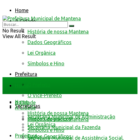
Home
A Cidade
No Result
História de nossa Mantena
View All Result
Dados Geográficos
Lei Orgânica
Símbolos e Hino
Prefeitura
O Prefeito
Home
O Vice-Prefeito
Home
A Cidade
Secretarias
A Cidade
História de nossa Mantena
Secretaria Municipal de Administração
Dados Geográficos
História de nossa Mantena
Lei Orgânica
Secretaria Municipal da Fazenda
Símbolos e Hino
Prefeitura
Dados Geográficos
Secretaria Municipal de Assistência Social,