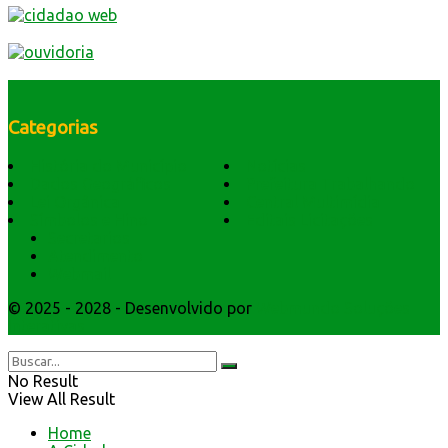
Categorias
História do Município
Notícias
Dados Geográficos
Prefeitura Trabalhando
Lei Orgânica
Central Multimídia
Símbolos e Hino
Editais Licitações
Secretarios
Atendimento
Webmail
© 2025 - 2028 - Desenvolvido por
Webmundo Soluções
Interativas
No Result
View All Result
Home