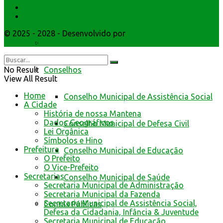
Atendimento
da Prefeitura de Mantena
Webmail
© 2025 - 2028 - Desenvolvido por
Webmundo Soluções
Interativas
Cidadão Web
Conselhos
No Result
View All Result
Home
Conselho Municipal de Assistência Social
A Cidade
História de nossa Mantena
Dados Geográficos
Conselho Municipal de Defesa Civil
Lei Orgânica
Símbolos e Hino
Prefeitura
Conselho Municipal de Educação
O Prefeito
O Vice-Prefeito
Secretarias
Conselho Municipal de Saúde
Secretaria Municipal de Administração
Secretaria Municipal da Fazenda
Secretaria Municipal de Assistência Social,
Contas Públicas
Defesa da Cidadania, Infância & Juventude
Secretaria Municipal de Educação