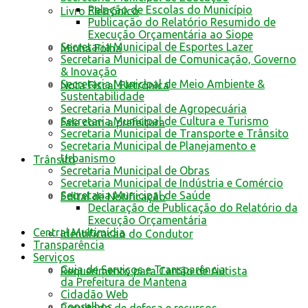
Relação de Escolas do Município
Livro Eletrônico
Publicação do Relatório Resumido de
Execução Orçamentária ao Siope
Secretaria Municipal de Esportes Lazer
Minha Folha
Secretaria Municipal de Comunicação, Governo
& Inovação
Secretaria Municipal de Meio Ambiente &
Nota Fiscal Eletrônica
Sustentabilidade
Secretaria Municipal de Agropecuária
Secretaria Municipal de Cultura e Turismo
Fale com a prefeitura
Secretaria Municipal de Transporte e Trânsito
Secretaria Municipal de Planejamento e
Urbanismo
Trânsito
Secretaria Municipal de Obras
Secretaria Municipal de Indústria e Comércio
Secretaria Municipal de Saúde
Edital de Notificação
Declaração de Publicação do Relatório da
Execução Orçamentária
Central Multimídia
Identificacao do Condutor
Transparência
Serviços
Guia de Serviços e Transparência
Requerimento para Cartão de Autista
da Prefeitura de Mantena
Cidadão Web
Conselhos