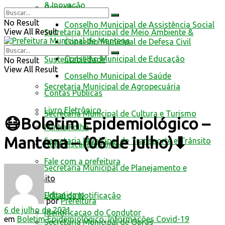
& Inovação
Conselhos
No Result
Conselho Municipal de Assistência Social
View All Result
Secretaria Municipal de Meio Ambiente &
Conselho Municipal de Defesa Civil
Conselho Municipal de Educação
Sustentabilidade
No Result
View All Result
Conselho Municipal de Saúde
Secretaria Municipal de Agropecuária
Contas Públicas
Livro Eletrônico
Secretaria Municipal de Cultura e Turismo
😷Boletim Epidemiológico –
Minha Folha
Mantena – (06 de julho)⬇
Secretaria Municipal de Transporte e Trânsito
Nota Fiscal Eletrônica
Fale com a prefeitura
Secretaria Municipal de Planejamento e
Trânsito
Urbanismo
Edital de Notificação
por
Prefeitura
6 de julho de 2021
Identificacao do Condutor
em
Boletim Epidemiológico
,
Informações Covid-19
Secretaria Municipal de Obras