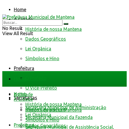
Home
A Cidade
No Result
História de nossa Mantena
View All Result
Dados Geográficos
Lei Orgânica
Símbolos e Hino
Prefeitura
O Prefeito
Home
O Vice-Prefeito
Home
A Cidade
Secretarias
A Cidade
História de nossa Mantena
Secretaria Municipal de Administração
Dados Geográficos
História de nossa Mantena
Lei Orgânica
Secretaria Municipal da Fazenda
Símbolos e Hino
Prefeitura
Dados Geográficos
Secretaria Municipal de Assistência Social,