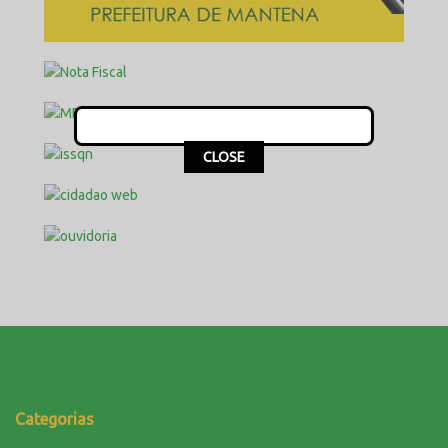
This popup will close in:
16
CLOSE
Categorias