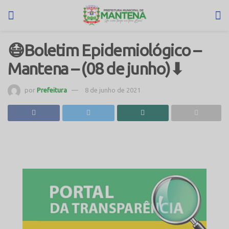
😷Boletim Epidemiológico –
Mantena – (08 de junho)⬇
por
Prefeitura
8 de junho de 2021