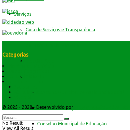
Serviços
Guia de Serviços e Transparência
da Prefeitura de Mantena
Categorias
Cidadão Web
História do Município
Dados Geográficos
Lei Orgânica
Conselhos
Símbolos e Hino
Secretarios
Atendimento
Conselho Municipal de Assistência Social
Webmail
© 2025 - 2028 - Desenvolvido por
Webmundo Soluções Inter
Conselho Municipal de Defesa Civil
No Result
Conselho Municipal de Educação
View All Result