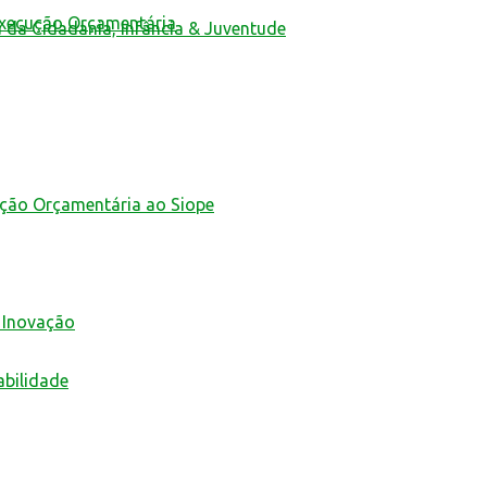
Execução Orçamentária
a da Cidadania, Infância & Juventude
ução Orçamentária ao Siope
 Inovação
abilidade