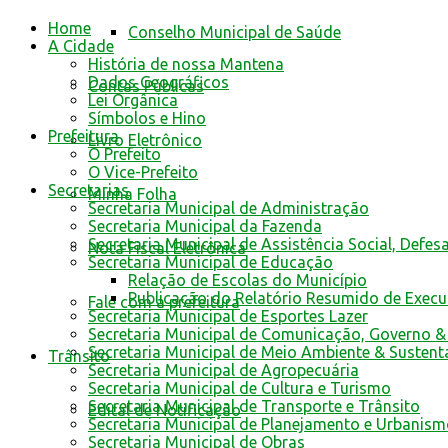
Home
Conselho Municipal de Saúde
A Cidade
História de nossa Mantena
Dados Geográficos
Contas Públicas
Lei Orgânica
Símbolos e Hino
Prefeitura
Livro Eletrônico
O Prefeito
O Vice-Prefeito
Secretarias
Minha Folha
Secretaria Municipal de Administração
Secretaria Municipal da Fazenda
Secretaria Municipal de Assistência Social, Defes
Nota Fiscal Eletrônica
Secretaria Municipal de Educação
Relação de Escolas do Município
Publicação do Relatório Resumido de Exec
Fale com a prefeitura
Secretaria Municipal de Esportes Lazer
Secretaria Municipal de Comunicação, Governo &
Secretaria Municipal de Meio Ambiente & Sustent
Trânsito
Secretaria Municipal de Agropecuária
Secretaria Municipal de Cultura e Turismo
Secretaria Municipal de Transporte e Trânsito
Edital de Notificação
Secretaria Municipal de Planejamento e Urbanis
Secretaria Municipal de Obras