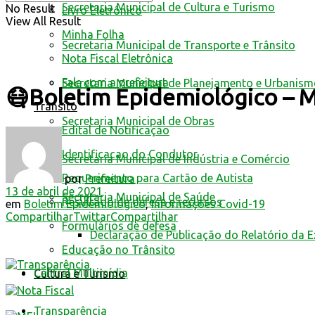
Secretaria Municipal de Cultura e Turismo
No Result
Livro Eletrônico
View All Result
Minha Folha
Secretaria Municipal de Transporte e Trânsito
Nota Fiscal Eletrônica
Fale com a prefeitura
Secretaria Municipal de Planejamento e Urbanis
😷Boletim Epidemiológico – M
Trânsito
Secretaria Municipal de Obras
Edital de Notificação
Identificacao do Condutor
Secretaria Municipal de Indústria e Comércio
Requerimento para Cartão de Autista
por
Prefeitura
13 de abril de 2021
Secretaria Municipal de Saúde
Resultado de defesa e recursos
em
Boletim Epidemiológico
,
Informações Covid-19
Compartilhar
Twittar
Compartilhar
Formulários de defesa
Declaração de Publicação do Relatório da 
Educação no Trânsito
Central Multimídia
Cultura e Turismo
Transparência