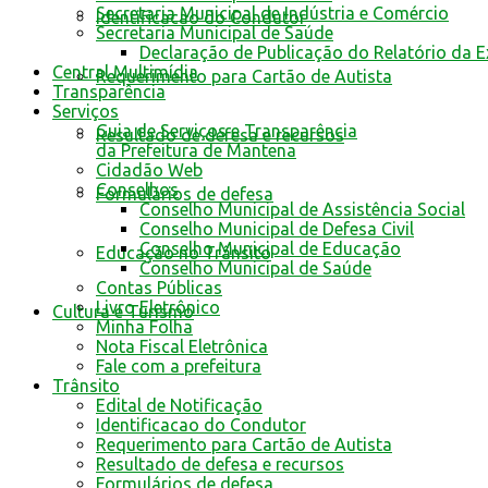
Secretaria Municipal de Indústria e Comércio
Identificacao do Condutor
Secretaria Municipal de Saúde
Declaração de Publicação do Relatório da 
Central Multimídia
Requerimento para Cartão de Autista
Transparência
Serviços
Guia de Serviços e Transparência
Resultado de defesa e recursos
da Prefeitura de Mantena
Cidadão Web
Conselhos
Formulários de defesa
Conselho Municipal de Assistência Social
Conselho Municipal de Defesa Civil
Conselho Municipal de Educação
Educação no Trânsito
Conselho Municipal de Saúde
Contas Públicas
Livro Eletrônico
Cultura e Turismo
Minha Folha
Nota Fiscal Eletrônica
Fale com a prefeitura
Trânsito
Edital de Notificação
Identificacao do Condutor
Requerimento para Cartão de Autista
Resultado de defesa e recursos
Formulários de defesa