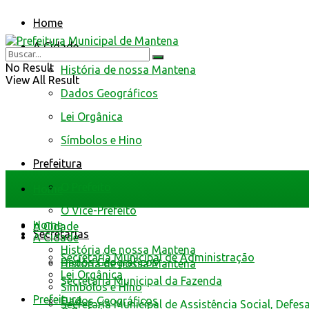
Home
A Cidade
No Result
História de nossa Mantena
View All Result
Dados Geográficos
Lei Orgânica
Símbolos e Hino
Prefeitura
O Prefeito
Home
O Vice-Prefeito
Home
A Cidade
Secretarias
A Cidade
História de nossa Mantena
Secretaria Municipal de Administração
Dados Geográficos
História de nossa Mantena
Lei Orgânica
Secretaria Municipal da Fazenda
Símbolos e Hino
Prefeitura
Dados Geográficos
Secretaria Municipal de Assistência Social, Defes