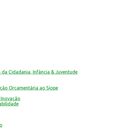
a da Cidadania, Infância & Juventude
ução Orçamentária ao Siope
 Inovação
abilidade
mo