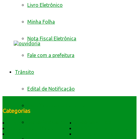
Livro Eletrônico
Minha Folha
Nota Fiscal Eletrônica
Fale com a prefeitura
Trânsito
Edital de Notificação
Identificacao do Condutor
Categorias
Requerimento para Cartão de Autista
História do Município
Notícias
Dados Geográficos
Prefeitura Trabalhando
Lei Orgânica
Central Multimídia