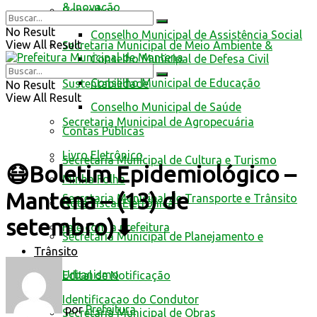
& Inovação
Conselhos
No Result
Conselho Municipal de Assistência Social
View All Result
Secretaria Municipal de Meio Ambiente &
Conselho Municipal de Defesa Civil
Conselho Municipal de Educação
Sustentabilidade
No Result
View All Result
Conselho Municipal de Saúde
Secretaria Municipal de Agropecuária
Contas Públicas
Livro Eletrônico
Secretaria Municipal de Cultura e Turismo
😷Boletim Epidemiológico –
Minha Folha
Mantena – (13) de
Secretaria Municipal de Transporte e Trânsito
Nota Fiscal Eletrônica
setembro)⬇
Fale com a prefeitura
Secretaria Municipal de Planejamento e
Trânsito
Urbanismo
Edital de Notificação
Identificacao do Condutor
por
Prefeitura
Secretaria Municipal de Obras