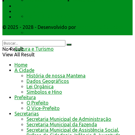
Resultado de defesa e recursos
Símbolos e Hino
Editais Licitações
Secretarios
Atendimento
Formulários de defesa
Webmail
© 2025 - 2028 - Desenvolvido por
Webmundo Soluções
Educação no Trânsito
Interativas
Cultura e Turismo
No Result
View All Result
Home
A Cidade
História de nossa Mantena
Dados Geográficos
Lei Orgânica
Símbolos e Hino
Prefeitura
O Prefeito
O Vice-Prefeito
Secretarias
Secretaria Municipal de Administração
Secretaria Municipal da Fazenda
Secretaria Municipal de Assistência Social,