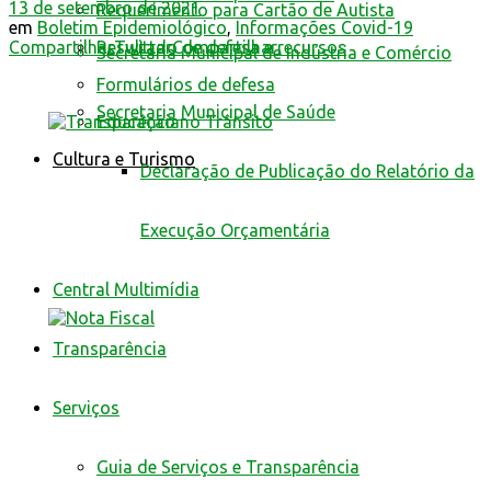
13 de setembro de 2021
Requerimento para Cartão de Autista
em
Boletim Epidemiológico
,
Informações Covid-19
Compartilhar
Twittar
Compartilhar
Resultado de defesa e recursos
Secretaria Municipal de Indústria e Comércio
Formulários de defesa
Secretaria Municipal de Saúde
Educação no Trânsito
Cultura e Turismo
Declaração de Publicação do Relatório da
Execução Orçamentária
Central Multimídia
Transparência
Serviços
Guia de Serviços e Transparência