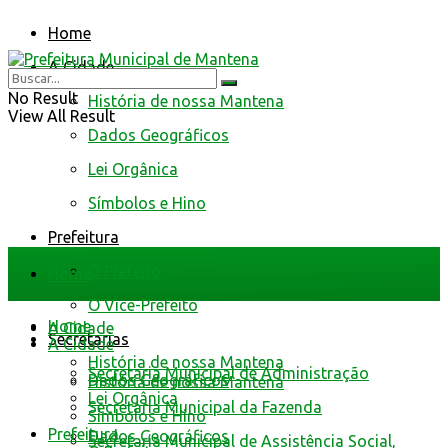
Home
A Cidade
No Result
História de nossa Mantena
View All Result
Dados Geográficos
Lei Orgânica
Símbolos e Hino
Prefeitura
O Prefeito
Home
O Vice-Prefeito
Home
A Cidade
Secretarias
A Cidade
História de nossa Mantena
Secretaria Municipal de Administração
Dados Geográficos
História de nossa Mantena
Lei Orgânica
Secretaria Municipal da Fazenda
Símbolos e Hino
Prefeitura
Dados Geográficos
Secretaria Municipal de Assistência Social,