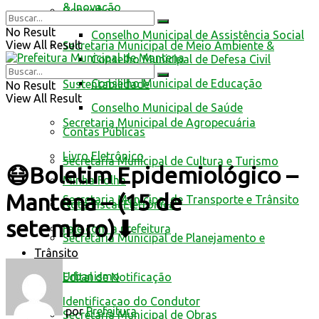
& Inovação
Conselhos
No Result
Conselho Municipal de Assistência Social
View All Result
Secretaria Municipal de Meio Ambiente &
Conselho Municipal de Defesa Civil
Conselho Municipal de Educação
Sustentabilidade
No Result
View All Result
Conselho Municipal de Saúde
Secretaria Municipal de Agropecuária
Contas Públicas
Livro Eletrônico
Secretaria Municipal de Cultura e Turismo
😷Boletim Epidemiológico –
Minha Folha
Mantena – (15 de
Secretaria Municipal de Transporte e Trânsito
Nota Fiscal Eletrônica
setembro)⬇
Fale com a prefeitura
Secretaria Municipal de Planejamento e
Trânsito
Urbanismo
Edital de Notificação
Identificacao do Condutor
por
Prefeitura
Secretaria Municipal de Obras