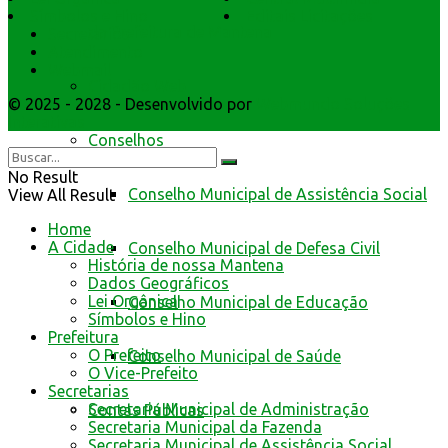
Símbolos e Hino
Editais Licitações
da Prefeitura de Mantena
Secretarios
Atendimento
Webmail
Cidadão Web
© 2025 - 2028 - Desenvolvido por
Webmundo Soluções
Interativas
Conselhos
No Result
Conselho Municipal de Assistência Social
View All Result
Home
A Cidade
Conselho Municipal de Defesa Civil
História de nossa Mantena
Dados Geográficos
Lei Orgânica
Conselho Municipal de Educação
Símbolos e Hino
Prefeitura
O Prefeito
Conselho Municipal de Saúde
O Vice-Prefeito
Secretarias
Secretaria Municipal de Administração
Contas Públicas
Secretaria Municipal da Fazenda
Secretaria Municipal de Assistência Social,