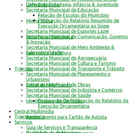
Defesa da Cidadania, Infância & Juventude
Livro Eletrônico
Secretaria Municipal de Educação
Relação de Escolas do Município
Publicação do Relatório Resumido de
Minha Folha
Execução Orçamentária ao Siope
Secretaria Municipal de Esportes Lazer
Secretaria Municipal de Comunicação, Governo
Nota Fiscal Eletrônica
& Inovação
Secretaria Municipal de Meio Ambiente &
Sustentabilidade
Fale com a prefeitura
Secretaria Municipal de Agropecuária
Secretaria Municipal de Cultura e Turismo
Secretaria Municipal de Transporte e Trânsito
Trânsito
Secretaria Municipal de Planejamento e
Urbanismo
Secretaria Municipal de Obras
Edital de Notificação
Secretaria Municipal de Indústria e Comércio
Secretaria Municipal de Saúde
Declaração de Publicação do Relatório da
Identificacao do Condutor
Execução Orçamentária
Central Multimídia
Transparência
Requerimento para Cartão de Autista
Serviços
Guia de Serviços e Transparência
da Prefeitura de Mantena