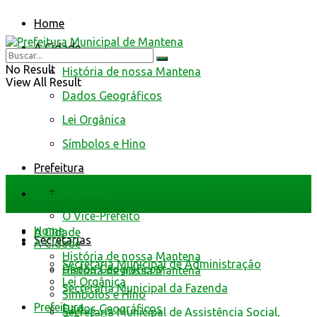
Home
A Cidade
No Result
História de nossa Mantena
View All Result
Dados Geográficos
Lei Orgânica
Símbolos e Hino
Prefeitura
O Prefeito
Home
O Vice-Prefeito
Home
A Cidade
Secretarias
A Cidade
História de nossa Mantena
Secretaria Municipal de Administração
Dados Geográficos
História de nossa Mantena
Lei Orgânica
Secretaria Municipal da Fazenda
Símbolos e Hino
Prefeitura
Dados Geográficos
Secretaria Municipal de Assistência Social,