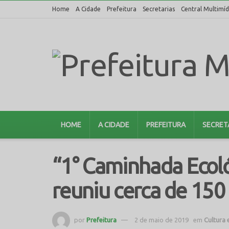
Home
A Cidade
Prefeitura
Secretarias
Central Multimíd
HOME
A CIDADE
PREFEITURA
SECRET
“1° Caminhada Ecol
reuniu cerca de 15
por
Prefeitura
2 de maio de 2019
em
Cultura 