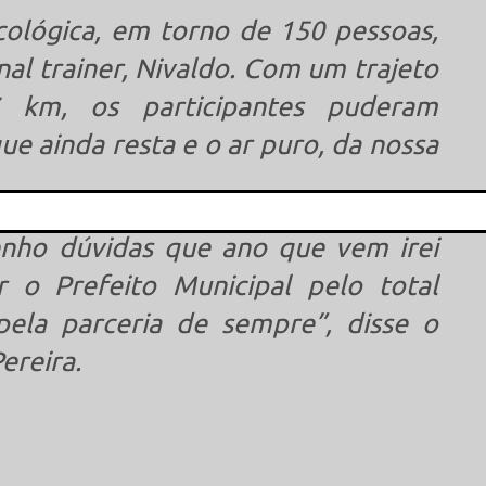
ológica, em torno de 150 pessoas,
al trainer, Nivaldo. Com um trajeto
 km, os participantes puderam
e ainda resta e o ar puro, da nossa
enho dúvidas que ano que vem irei
This popup will close in:
15
 o Prefeito Municipal pelo total
pela parceria de sempre”, disse o
ereira.