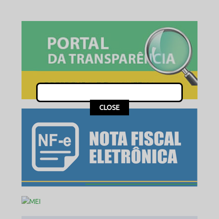
This popup will close in:
16
CLOSE