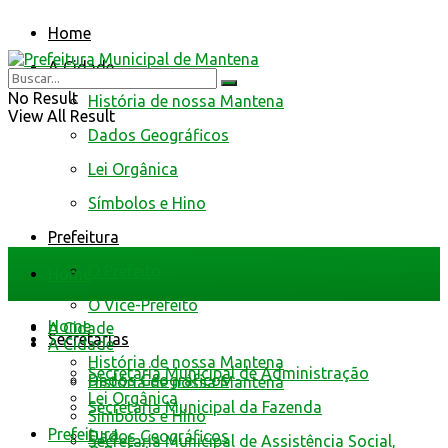
Home
A Cidade
No Result
História de nossa Mantena
View All Result
Dados Geográficos
Lei Orgânica
Símbolos e Hino
Prefeitura
O Prefeito
Home
O Vice-Prefeito
Home
A Cidade
Secretarias
A Cidade
História de nossa Mantena
Secretaria Municipal de Administração
Dados Geográficos
História de nossa Mantena
Lei Orgânica
Secretaria Municipal da Fazenda
Símbolos e Hino
Prefeitura
Dados Geográficos
Secretaria Municipal de Assistência Social,