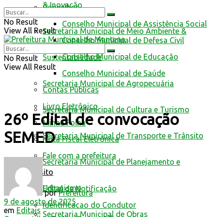
& Inovação
Conselhos
No Result
Conselho Municipal de Assistência Social
View All Result
Secretaria Municipal de Meio Ambiente &
Conselho Municipal de Defesa Civil
Conselho Municipal de Educação
Sustentabilidade
No Result
View All Result
Conselho Municipal de Saúde
Secretaria Municipal de Agropecuária
Contas Públicas
Livro Eletrônico
Secretaria Municipal de Cultura e Turismo
26º Edital de convocação
Minha Folha
SEMED
Secretaria Municipal de Transporte e Trânsito
Nota Fiscal Eletrônica
Fale com a prefeitura
Secretaria Municipal de Planejamento e
Trânsito
Urbanismo
Edital de Notificação
por
Prefeitura
9 de agosto de 2025
Identificacao do Condutor
em
Editais
Secretaria Municipal de Obras