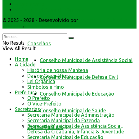
Atendimento
Webmail
da Prefeitura de Mantena
© 2025 - 2028 - Desenvolvido por
Webmundo Soluções
Interativas
Cidadão Web
No Result
Conselhos
View All Result
Home
Conselho Municipal de Assistência Social
A Cidade
História de nossa Mantena
Dados Geográficos
Conselho Municipal de Defesa Civil
Lei Orgânica
Símbolos e Hino
Prefeitura
Conselho Municipal de Educação
O Prefeito
O Vice-Prefeito
Secretarias
Conselho Municipal de Saúde
Secretaria Municipal de Administração
Secretaria Municipal da Fazenda
Secretaria Municipal de Assistência Social,
Contas Públicas
Defesa da Cidadania, Infância & Juventude
Secretaria Municipal de Educação