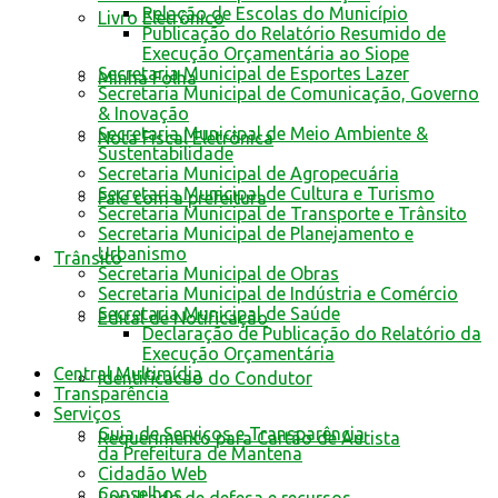
Relação de Escolas do Município
Livro Eletrônico
Publicação do Relatório Resumido de
Execução Orçamentária ao Siope
Secretaria Municipal de Esportes Lazer
Minha Folha
Secretaria Municipal de Comunicação, Governo
& Inovação
Secretaria Municipal de Meio Ambiente &
Nota Fiscal Eletrônica
Sustentabilidade
Secretaria Municipal de Agropecuária
Secretaria Municipal de Cultura e Turismo
Fale com a prefeitura
Secretaria Municipal de Transporte e Trânsito
Secretaria Municipal de Planejamento e
Urbanismo
Trânsito
Secretaria Municipal de Obras
Secretaria Municipal de Indústria e Comércio
Secretaria Municipal de Saúde
Edital de Notificação
Declaração de Publicação do Relatório da
Execução Orçamentária
Central Multimídia
Identificacao do Condutor
Transparência
Serviços
Guia de Serviços e Transparência
Requerimento para Cartão de Autista
da Prefeitura de Mantena
Cidadão Web
Conselhos