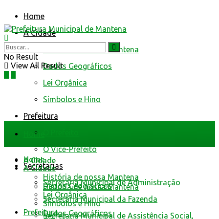
Home
A Cidade
História de nossa Mantena
No Result
View All Result
Dados Geográficos
Lei Orgânica
Símbolos e Hino
Prefeitura
O Prefeito
Home
O Vice-Prefeito
Home
A Cidade
Secretarias
A Cidade
História de nossa Mantena
Secretaria Municipal de Administração
Dados Geográficos
História de nossa Mantena
Lei Orgânica
Secretaria Municipal da Fazenda
Símbolos e Hino
Prefeitura
Dados Geográficos
Secretaria Municipal de Assistência Social,