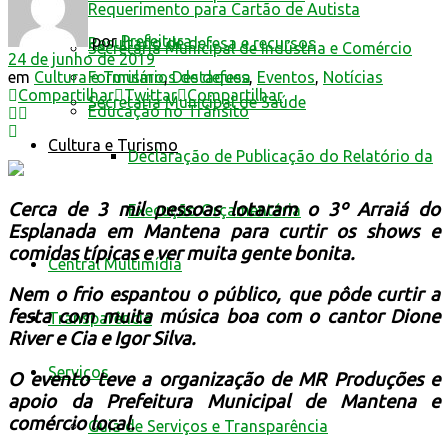
Requerimento para Cartão de Autista
por
Prefeitura
Resultado de defesa e recursos
Secretaria Municipal de Indústria e Comércio
24 de junho de 2019
em
Cultura e Turismo
,
Destaques
,
Eventos
,
Notícias
Formulários de defesa
Compartilhar
Twittar
Compartilhar
Secretaria Municipal de Saúde
Educação no Trânsito
Cultura e Turismo
Declaração de Publicação do Relatório da
Cerca de 3 mil pessoas lotaram o 3º Arraiá do
Execução Orçamentária
Esplanada em Mantena para curtir os shows e
comidas típicas e ver muita gente bonita.
Central Multimídia
Nem o frio espantou o público, que pôde curtir a
festa com muita música boa com o cantor Dione
Transparência
River e Cia e Igor Silva.
Serviços
O evento teve a organização de MR Produções e
apoio da Prefeitura Municipal de Mantena e
comércio local.
Guia de Serviços e Transparência