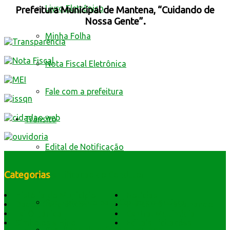
Livro Eletrônico
Prefeitura Municipal de Mantena, “Cuidando de
Nossa Gente”.
Minha Folha
Nota Fiscal Eletrônica
Fale com a prefeitura
Trânsito
Edital de Notificação
Categorias
Identificacao do Condutor
História do Município
Notícias
Requerimento para Cartão de Autista
Dados Geográficos
Prefeitura Trabalhando
Lei Orgânica
Central Multimídia
Símbolos e Hino
Editais Licitações