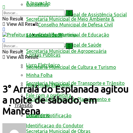
& Inovação
Conselhos
Conselho Municipal de Assistência Social
No Result
Secretaria Municipal de Meio Ambiente &
View All Result
Conselho Municipal de Defesa Civil
Conselho Municipal de Educação
Sustentabilidade
Conselho Municipal de Saúde
Secretaria Municipal de Agropecuária
No Result
Contas Públicas
View All Result
Livro Eletrônico
Secretaria Municipal de Cultura e Turismo
Minha Folha
Secretaria Municipal de Transporte e Trânsito
Nota Fiscal Eletrônica
3° Arraiá do Esplanada agitou
Fale com a prefeitura
a noite de sábado, em
Secretaria Municipal de Planejamento e
Trânsito
Mantena
Urbanismo
Edital de Notificação
Identificacao do Condutor
Secretaria Municipal de Obras