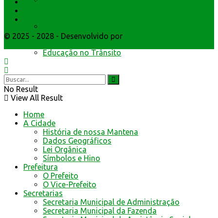
Resultado de defesa e recursos
Secretarios
Atendimento
Webmail
Formulários de defesa
© 2025 - 2028 - Desenvolvido por
Webmundo Soluções
Interativas
Educação no Trânsito
Cultura e Turismo
No Result
View All Result
Home
A Cidade
História de nossa Mantena
Dados Geográficos
Lei Orgânica
Símbolos e Hino
Prefeitura
O Prefeito
O Vice-Prefeito
Secretarias
Secretaria Municipal de Administração
Secretaria Municipal da Fazenda