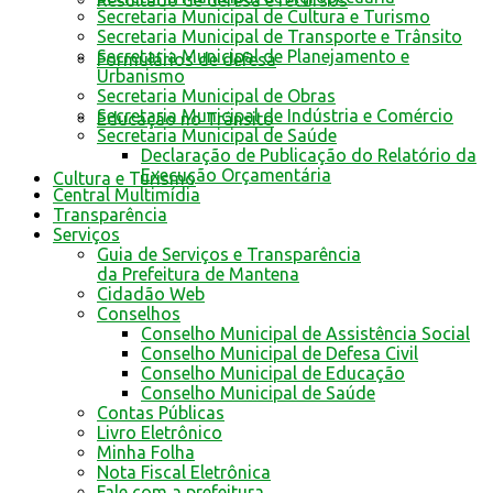
Resultado de defesa e recursos
Secretaria Municipal de Cultura e Turismo
Secretaria Municipal de Transporte e Trânsito
Secretaria Municipal de Planejamento e
Formulários de defesa
Urbanismo
Secretaria Municipal de Obras
Secretaria Municipal de Indústria e Comércio
Educação no Trânsito
Secretaria Municipal de Saúde
Declaração de Publicação do Relatório da
Execução Orçamentária
Cultura e Turismo
Central Multimídia
Transparência
Serviços
Guia de Serviços e Transparência
da Prefeitura de Mantena
Cidadão Web
Conselhos
Conselho Municipal de Assistência Social
Conselho Municipal de Defesa Civil
Conselho Municipal de Educação
Conselho Municipal de Saúde
Contas Públicas
Livro Eletrônico
Minha Folha
Nota Fiscal Eletrônica
Fale com a prefeitura