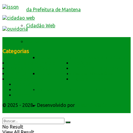
da Prefeitura de Mantena
Cidadão Web
Conselhos
Categorias
Conselho Municipal de Assistência Social
História do Município
Notícias
Dados Geográficos
Prefeitura Trabalhando
Lei Orgânica
Central Multimídia
Conselho Municipal de Defesa Civil
Símbolos e Hino
Editais Licitações
Secretarios
Atendimento
Conselho Municipal de Educação
Webmail
© 2025 - 2028 - Desenvolvido por
Webmundo Soluções
Conselho Municipal de Saúde
Interativas
Contas Públicas
No Result
View All Result