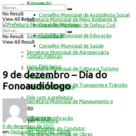
& Inovação
Conselhos
No Result
Conselho Municipal de Assistência Social
View All Result
Secretaria Municipal de Meio Ambiente &
Conselho Municipal de Defesa Civil
Conselho Municipal de Educação
Sustentabilidade
No Result
View All Result
Conselho Municipal de Saúde
Secretaria Municipal de Agropecuária
Contas Públicas
Livro Eletrônico
Secretaria Municipal de Cultura e Turismo
9 de dezembro – Dia do
Minha Folha
Fonoaudiólogo
Secretaria Municipal de Transporte e Trânsito
Nota Fiscal Eletrônica
Fale com a prefeitura
Secretaria Municipal de Planejamento e
Trânsito
Urbanismo
Edital de Notificação
por
Prefeitura
9 de dezembro de 2021
Identificacao do Condutor
em
Destaques
,
Notícias
,
Saúde
Secretaria Municipal de Obras