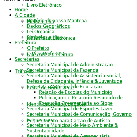
Livro Eletrônico
Home
A Cidade
História de nossa Mantena
Minha Folha
Dados Geográficos
Lei Orgânica
Símbolos e Hino
Nota Fiscal Eletrônica
Prefeitura
O Prefeito
O Vice-Prefeito
Fale com a prefeitura
Secretarias
Secretaria Municipal de Administração
Secretaria Municipal da Fazenda
Trânsito
Secretaria Municipal de Assistência Social,
Defesa da Cidadania, Infância & Juventude
Secretaria Municipal de Educação
Edital de Notificação
Relação de Escolas do Município
Publicação do Relatório Resumido de
Execução Orçamentária ao Siope
Identificacao do Condutor
Secretaria Municipal de Esportes Lazer
Secretaria Municipal de Comunicação, Governo
& Inovação
Requerimento para Cartão de Autista
Secretaria Municipal de Meio Ambiente &
Sustentabilidade
Secretaria Municipal de Agropecuária