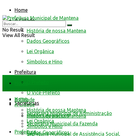
Home
A Cidade
No Result
História de nossa Mantena
View All Result
Dados Geográficos
Lei Orgânica
Símbolos e Hino
Prefeitura
O Prefeito
Home
O Vice-Prefeito
Home
A Cidade
Secretarias
A Cidade
História de nossa Mantena
Secretaria Municipal de Administração
Dados Geográficos
História de nossa Mantena
Lei Orgânica
Secretaria Municipal da Fazenda
Símbolos e Hino
Prefeitura
Dados Geográficos
Secretaria Municipal de Assistência Social,