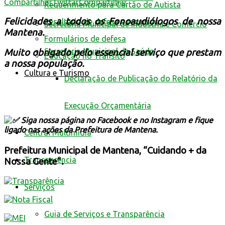
Compartilhar
Twittar
Compartilhar
Requerimento para Cartão de Autista
Felicidades a todos os Fonoaudiólogos de nossa
Resultado de defesa e recursos
Secretaria Municipal de Indústria e Comércio
Mantena.
Formulários de defesa
Secretaria Municipal de Saúde
Muito obrigado pelo essencial serviço que prestam
Educação no Trânsito
a nossa população.
Cultura e Turismo
Declaração de Publicação do Relatório da
Execução Orçamentária
Siga nossa página no Facebook e no Instagram e fique
ligado nas ações da Prefeitura de Mantena.
Central Multimídia
Prefeitura Municipal de Mantena, “Cuidando + da
Transparência
Nossa Gente”.
Serviços
Guia de Serviços e Transparência