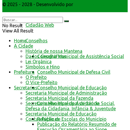
© 2025 - 2028 - Desenvolvido por
Webmundo Soluções
da Prefeitura de Mantena
Interativas
Cidadão Web
No Result
View All Result
Conselhos
Home
A Cidade
História de nossa Mantena
Conselho Municipal de Assistência Social
Dados Geográficos
Lei Orgânica
Símbolos e Hino
Conselho Municipal de Defesa Civil
Prefeitura
O Prefeito
O Vice-Prefeito
Conselho Municipal de Educação
Secretarias
Secretaria Municipal de Administração
Secretaria Municipal da Fazenda
Conselho Municipal de Saúde
Secretaria Municipal de Assistência Social,
Defesa da Cidadania, Infância & Juventude
Secretaria Municipal de Educação
Contas Públicas
Relação de Escolas do Município
Publicação do Relatório Resumido de
Execução Orçamentária ao Siope