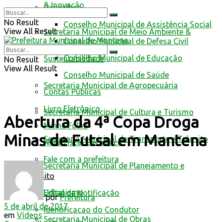
& Inovação
Conselhos
No Result
Conselho Municipal de Assistência Social
View All Result
Secretaria Municipal de Meio Ambiente &
Conselho Municipal de Defesa Civil
Conselho Municipal de Educação
Sustentabilidade
No Result
View All Result
Conselho Municipal de Saúde
Secretaria Municipal de Agropecuária
Contas Públicas
Livro Eletrônico
Secretaria Municipal de Cultura e Turismo
Abertura da 4ª Copa Droga
Minha Folha
Minas de Futsal em Mantena
Secretaria Municipal de Transporte e Trânsito
Nota Fiscal Eletrônica
Fale com a prefeitura
Secretaria Municipal de Planejamento e
Trânsito
Urbanismo
Edital de Notificação
por
Prefeitura
5 de abril de 2017
Identificacao do Condutor
em
Vídeos
Secretaria Municipal de Obras