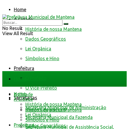
Home
A Cidade
No Result
História de nossa Mantena
View All Result
Dados Geográficos
Lei Orgânica
Símbolos e Hino
Prefeitura
O Prefeito
Home
O Vice-Prefeito
Home
A Cidade
Secretarias
A Cidade
História de nossa Mantena
Secretaria Municipal de Administração
Dados Geográficos
História de nossa Mantena
Lei Orgânica
Secretaria Municipal da Fazenda
Símbolos e Hino
Prefeitura
Dados Geográficos
Secretaria Municipal de Assistência Social,