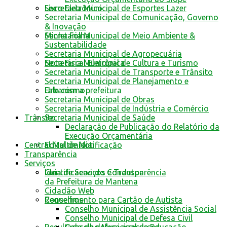
Livro Eletrônico
Secretaria Municipal de Esportes Lazer
Secretaria Municipal de Comunicação, Governo
& Inovação
Minha Folha
Secretaria Municipal de Meio Ambiente &
Sustentabilidade
Secretaria Municipal de Agropecuária
Nota Fiscal Eletrônica
Secretaria Municipal de Cultura e Turismo
Secretaria Municipal de Transporte e Trânsito
Secretaria Municipal de Planejamento e
Fale com a prefeitura
Urbanismo
Secretaria Municipal de Obras
Secretaria Municipal de Indústria e Comércio
Trânsito
Secretaria Municipal de Saúde
Declaração de Publicação do Relatório da
Execução Orçamentária
Edital de Notificação
Central Multimídia
Transparência
Serviços
Identificacao do Condutor
Guia de Serviços e Transparência
da Prefeitura de Mantena
Cidadão Web
Requerimento para Cartão de Autista
Conselhos
Conselho Municipal de Assistência Social
Conselho Municipal de Defesa Civil