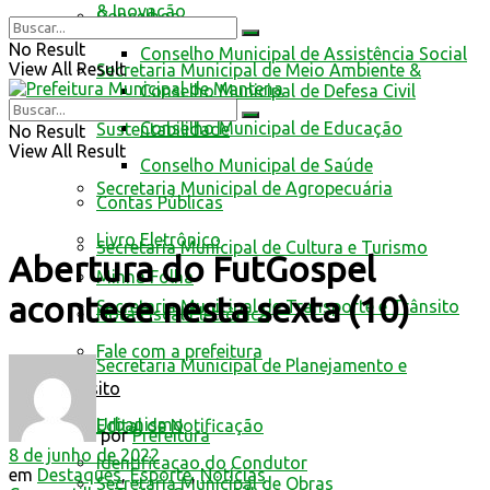
& Inovação
Conselhos
No Result
Conselho Municipal de Assistência Social
View All Result
Secretaria Municipal de Meio Ambiente &
Conselho Municipal de Defesa Civil
Conselho Municipal de Educação
Sustentabilidade
No Result
View All Result
Conselho Municipal de Saúde
Secretaria Municipal de Agropecuária
Contas Públicas
Livro Eletrônico
Secretaria Municipal de Cultura e Turismo
Abertura do FutGospel
Minha Folha
acontece nesta sexta (10)
Secretaria Municipal de Transporte e Trânsito
Nota Fiscal Eletrônica
Fale com a prefeitura
Secretaria Municipal de Planejamento e
Trânsito
Urbanismo
Edital de Notificação
por
Prefeitura
8 de junho de 2022
Identificacao do Condutor
em
Destaques
,
Esporte
,
Notícias
Secretaria Municipal de Obras