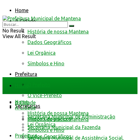
Home
A Cidade
No Result
História de nossa Mantena
View All Result
Dados Geográficos
Lei Orgânica
Símbolos e Hino
Prefeitura
O Prefeito
Home
O Vice-Prefeito
Home
A Cidade
Secretarias
A Cidade
História de nossa Mantena
Secretaria Municipal de Administração
Dados Geográficos
História de nossa Mantena
Lei Orgânica
Secretaria Municipal da Fazenda
Símbolos e Hino
Prefeitura
Dados Geográficos
Secretaria Municipal de Assistência Social,