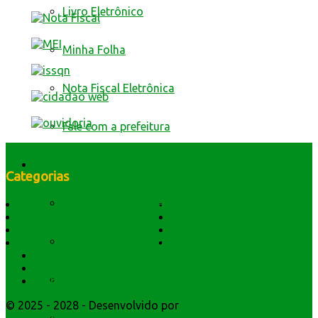
Livro Eletrônico
Minha Folha
Nota Fiscal Eletrônica
Fale com a prefeitura
Trânsito
Categorias
Edital de Notificação
História do Município
Notícias
Dados Geográficos
Prefeitura Trabalhando
Lei Orgânica
Central Multimídia
Identificacao do Condutor
Símbolos e Hino
Editais Licitações
Secretarios
Atendimento
Requerimento para Cartão de Autista
Webmail
© 2025 - 2028 - Desenvolvido por
Webmundo Soluções
Interativas