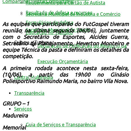
Compartilhar
Twittar
Compartilhar
Requerimento para Cartão de Autista
Resultado de defesa e recursos
Secretaria Municipal de Indústria e Comércio
Formulários de defesa
As equipes que participarão do FutGospel tiveram
Secretaria Municipal de Saúde
reunião na última segunda (06/06), juntamente
Educação no Trânsito
com o Secretário de Esportes, Alcides Guerra,
Cultura e Turismo
Secretário de Planejamento, Heverton Monteiro e
Declaração de Publicação do Relatório da
equipe Técnica da pasta e definiram os detalhes da
competição.
Execução Orçamentária
A primeira rodada acontece nesta sexta-feira,
(10/06), a partir das 19h00 no Ginásio
Central Multimídia
Poliesportivo Raimundo Maria, no bairro Vila Nova.
Transparência
GRUPO – 1
Serviços
Madureira
Guia de Serviços e Transparência
Memorial