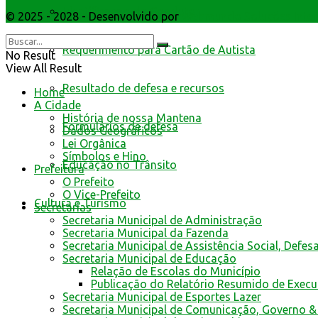
Identificacao do Condutor
© 2025 - 2028 - Desenvolvido por
Webmundo Soluções Inter
Requerimento para Cartão de Autista
No Result
View All Result
Resultado de defesa e recursos
Home
A Cidade
História de nossa Mantena
Formulários de defesa
Dados Geográficos
Lei Orgânica
Símbolos e Hino
Educação no Trânsito
Prefeitura
O Prefeito
O Vice-Prefeito
Cultura e Turismo
Secretarias
Secretaria Municipal de Administração
Secretaria Municipal da Fazenda
Secretaria Municipal de Assistência Social, Defes
Secretaria Municipal de Educação
Relação de Escolas do Município
Publicação do Relatório Resumido de Exec
Secretaria Municipal de Esportes Lazer
Secretaria Municipal de Comunicação, Governo &