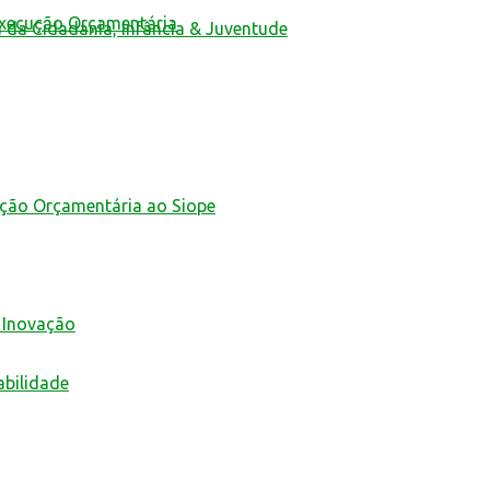
Execução Orçamentária
a da Cidadania, Infância & Juventude
ução Orçamentária ao Siope
 Inovação
abilidade