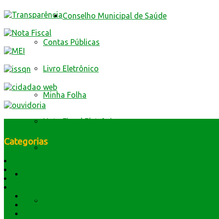
Conselho Municipal de Saúde
Contas Públicas
Livro Eletrônico
Minha Folha
Nota Fiscal Eletrônica
Categorias
Fale com a prefeitura
História do Município
Dados Geográficos
Trânsito
Lei Orgânica
Símbolos e Hino
Secretarios
Edital de Notificação
Atendimento
Webmail