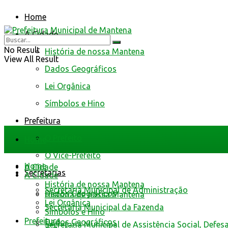
Home
A Cidade
No Result
História de nossa Mantena
View All Result
Dados Geográficos
Lei Orgânica
Símbolos e Hino
Prefeitura
O Prefeito
Home
O Vice-Prefeito
Home
A Cidade
Secretarias
A Cidade
História de nossa Mantena
Secretaria Municipal de Administração
Dados Geográficos
História de nossa Mantena
Lei Orgânica
Secretaria Municipal da Fazenda
Símbolos e Hino
Prefeitura
Dados Geográficos
Secretaria Municipal de Assistência Social, Defes