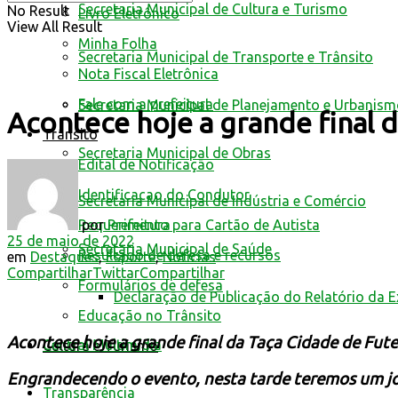
Secretaria Municipal de Cultura e Turismo
No Result
Livro Eletrônico
View All Result
Minha Folha
Secretaria Municipal de Transporte e Trânsito
Nota Fiscal Eletrônica
Fale com a prefeitura
Secretaria Municipal de Planejamento e Urbanis
Acontece hoje a grande final 
Trânsito
Secretaria Municipal de Obras
Edital de Notificação
Identificacao do Condutor
Secretaria Municipal de Indústria e Comércio
por
Prefeitura
Requerimento para Cartão de Autista
25 de maio de 2022
Secretaria Municipal de Saúde
Resultado de defesa e recursos
em
Destaques
,
Esporte
,
Notícias
Compartilhar
Twittar
Compartilhar
Formulários de defesa
Declaração de Publicação do Relatório da 
Educação no Trânsito
Acontece hoje a grande final da Taça Cidade de Fut
Central Multimídia
Cultura e Turismo
Engrandecendo o evento, nesta tarde teremos um
Transparência