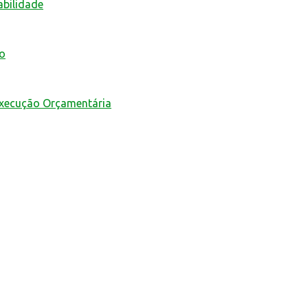
abilidade
mo
Execução Orçamentária