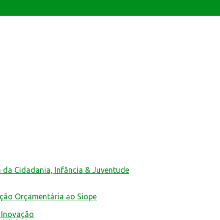
ativas
a da Cidadania, Infância & Juventude
ução Orçamentária ao Siope
 Inovação