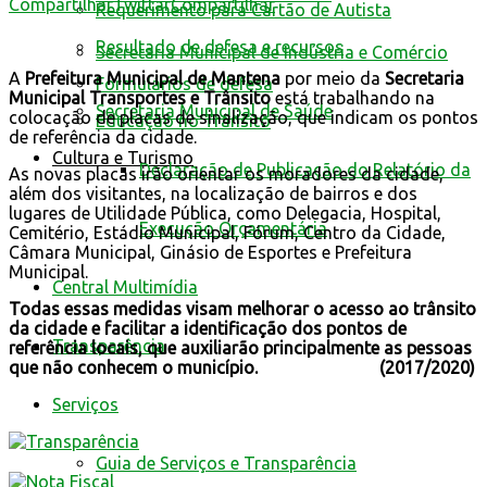
Compartilhar
Twittar
Compartilhar
Requerimento para Cartão de Autista
Resultado de defesa e recursos
Secretaria Municipal de Indústria e Comércio
A
Prefeitura Municipal de Mantena
por meio da
Secretaria
Formulários de defesa
Municipal Transportes e Trânsito
está trabalhando na
Secretaria Municipal de Saúde
colocação de placas de sinalização, que indicam os pontos
Educação no Trânsito
de referência da cidade.
Cultura e Turismo
Declaração de Publicação do Relatório da
As novas placas irão orientar os moradores da cidade,
além dos visitantes, na localização de bairros e dos
lugares de Utilidade Pública, como Delegacia, Hospital,
Execução Orçamentária
Cemitério, Estádio Municipal, Fórum, Centro da Cidade,
Câmara Municipal, Ginásio de Esportes e Prefeitura
Municipal.
Central Multimídia
Todas essas medidas visam melhorar o acesso ao trânsito
da cidade e facilitar a identificação dos pontos de
Transparência
referência locais, que auxiliarão principalmente as pessoas
que não conhecem o município.
(2017/2020)
Serviços
Guia de Serviços e Transparência