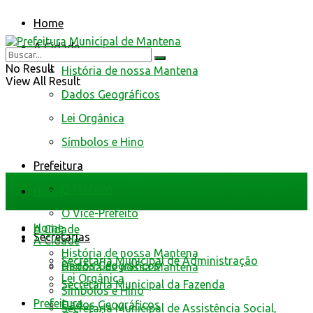
Home
A Cidade
No Result
História de nossa Mantena
View All Result
Dados Geográficos
Lei Orgânica
Símbolos e Hino
Prefeitura
O Prefeito
Home
O Vice-Prefeito
Home
A Cidade
Secretarias
A Cidade
História de nossa Mantena
Secretaria Municipal de Administração
Dados Geográficos
História de nossa Mantena
Lei Orgânica
Secretaria Municipal da Fazenda
Símbolos e Hino
Prefeitura
Dados Geográficos
Secretaria Municipal de Assistência Social,