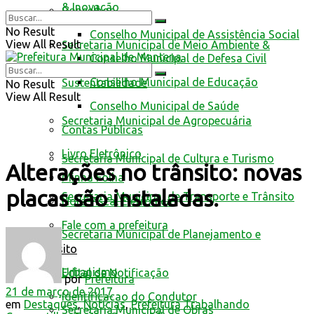
& Inovação
Conselhos
No Result
Conselho Municipal de Assistência Social
View All Result
Secretaria Municipal de Meio Ambiente &
Conselho Municipal de Defesa Civil
Conselho Municipal de Educação
Sustentabilidade
No Result
View All Result
Conselho Municipal de Saúde
Secretaria Municipal de Agropecuária
Contas Públicas
Livro Eletrônico
Secretaria Municipal de Cultura e Turismo
Alterações no trânsito: novas
Minha Folha
placas são instaladas.
Secretaria Municipal de Transporte e Trânsito
Nota Fiscal Eletrônica
Fale com a prefeitura
Secretaria Municipal de Planejamento e
Trânsito
Urbanismo
Edital de Notificação
por
Prefeitura
21 de março de 2017
Identificacao do Condutor
em
Destaques
,
Notícias
,
Prefeitura Trabalhando
Secretaria Municipal de Obras