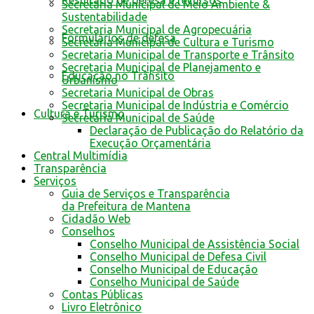
Resultado de defesa e recursos
Secretaria Municipal de Meio Ambiente &
Sustentabilidade
Secretaria Municipal de Agropecuária
Formulários de defesa
Secretaria Municipal de Cultura e Turismo
Secretaria Municipal de Transporte e Trânsito
Secretaria Municipal de Planejamento e
Educação no Trânsito
Urbanismo
Secretaria Municipal de Obras
Secretaria Municipal de Indústria e Comércio
Cultura e Turismo
Secretaria Municipal de Saúde
Declaração de Publicação do Relatório da
Execução Orçamentária
Central Multimídia
Transparência
Serviços
Guia de Serviços e Transparência
da Prefeitura de Mantena
Cidadão Web
Conselhos
Conselho Municipal de Assistência Social
Conselho Municipal de Defesa Civil
Conselho Municipal de Educação
Conselho Municipal de Saúde
Contas Públicas
Livro Eletrônico