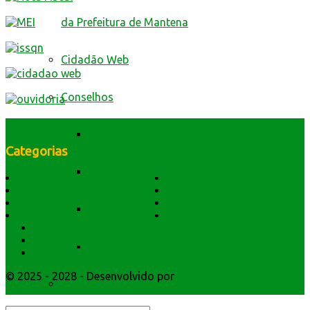
da Prefeitura de Mantena
Cidadão Web
Conselhos
Conselho Municipal de Assistência Social
Categorias
Conselho Municipal de Defesa Civil
História do Município
Notícias
Dados Geográficos
Prefeitura Trabalhando
Lei Orgânica
Central Multimídia
Conselho Municipal de Educação
Símbolos e Hino
Editais Licitações
Secretarios
Atendimento
Conselho Municipal de Saúde
Webmail
© 2025 - 2028 - Desenvolvido por
Webmundo Soluções
Contas Públicas
Interativas