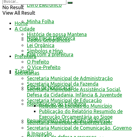
Livro Eletrônico
No Result
View All Result
Minha Folha
Home
A Cidade
História de nossa Mantena
Nota Fiscal Eletrônica
Dados Geográficos
Lei Orgânica
Símbolos e Hino
Fale com a prefeitura
Prefeitura
O Prefeito
O Vice-Prefeito
Trânsito
Secretarias
Secretaria Municipal de Administração
Secretaria Municipal da Fazenda
Edital de Notificação
Secretaria Municipal de Assistência Social,
Defesa da Cidadania, Infância & Juventude
Secretaria Municipal de Educação
Identificacao do Condutor
Relação de Escolas do Município
Publicação do Relatório Resumido de
Execução Orçamentária ao Siope
Requerimento para Cartão de Autista
Secretaria Municipal de Esportes Lazer
Secretaria Municipal de Comunicação, Governo
& Inovação