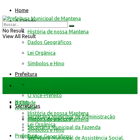
Home
A Cidade
No Result
História de nossa Mantena
View All Result
Dados Geográficos
Lei Orgânica
Símbolos e Hino
Prefeitura
O Prefeito
Home
O Vice-Prefeito
Home
A Cidade
Secretarias
A Cidade
História de nossa Mantena
Secretaria Municipal de Administração
Dados Geográficos
História de nossa Mantena
Lei Orgânica
Secretaria Municipal da Fazenda
Símbolos e Hino
Prefeitura
Dados Geográficos
Secretaria Municipal de Assistência Social,