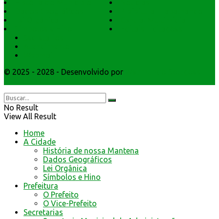
História do Município
Notícias
Dados Geográficos
Prefeitura Trabalhando
Lei Orgânica
Central Multimídia
Símbolos e Hino
Editais Licitações
Secretarios
Atendimento
Webmail
© 2025 - 2028 - Desenvolvido por
Webmundo Soluções
Interativas
No Result
View All Result
Home
A Cidade
História de nossa Mantena
Dados Geográficos
Lei Orgânica
Símbolos e Hino
Prefeitura
O Prefeito
O Vice-Prefeito
Secretarias