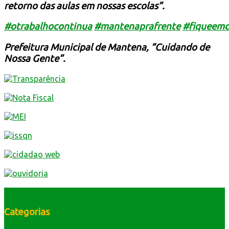
retorno das aulas em nossas escolas”.
#
otrabalhocontinua
#
mantenaprafrente
#
fiqueemc
Prefeitura Municipal de Mantena, “Cuidando de
Nossa Gente”.
Categorias