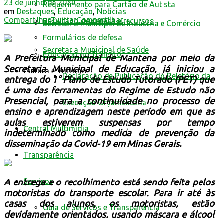
23 de junho de 2020
Requerimento para Cartão de Autista
em
Destaques
,
Educação
,
Notícias
Compartilhar
Twittar
Compartilhar
Resultado de defesa e recursos
Secretaria Municipal de Indústria e Comércio
Formulários de defesa
Secretaria Municipal de Saúde
Educação no Trânsito
A Prefeitura Municipal de Mantena por meio da
Secretaria Municipal de Educação, já iniciou a
Cultura e Turismo
Declaração de Publicação do Relatório da
entrega do 1° Plano de Estudo Tutorado (PET) que
é uma das ferramentas do Regime de Estudo não
Presencial, para a continuidade no processo de
Execução Orçamentária
ensino e aprendizagem neste período em que as
aulas estiverem suspensas por tempo
Central Multimídia
indeterminado como medida de prevenção da
disseminação da Covid-19 em Minas Gerais.
Transparência
Serviços
A entrega e o recolhimento está sendo feita pelos
motoristas do transporte escolar. Para ir até às
casas dos alunos, os motoristas, estão
Guia de Serviços e Transparência
devidamente orientados, usando máscara e álcool