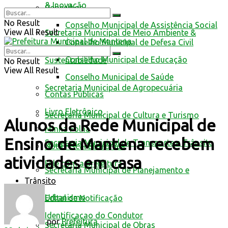
& Inovação
Conselhos
No Result
Conselho Municipal de Assistência Social
View All Result
Secretaria Municipal de Meio Ambiente &
Conselho Municipal de Defesa Civil
Conselho Municipal de Educação
Sustentabilidade
No Result
View All Result
Conselho Municipal de Saúde
Secretaria Municipal de Agropecuária
Contas Públicas
Livro Eletrônico
Secretaria Municipal de Cultura e Turismo
Alunos da Rede Municipal de
Minha Folha
Ensino de Mantena recebem
Secretaria Municipal de Transporte e Trânsito
Nota Fiscal Eletrônica
atividades em casa
Fale com a prefeitura
Secretaria Municipal de Planejamento e
Trânsito
Urbanismo
Edital de Notificação
Identificacao do Condutor
por
Prefeitura
Secretaria Municipal de Obras