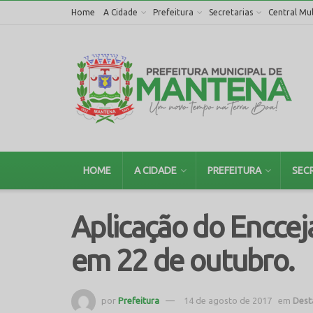
Home
A Cidade
Prefeitura
Secretarias
Central Mul
HOME
A CIDADE
PREFEITURA
SEC
Aplicação do Enccej
em 22 de outubro.
por
Prefeitura
14 de agosto de 2017
em
Dest