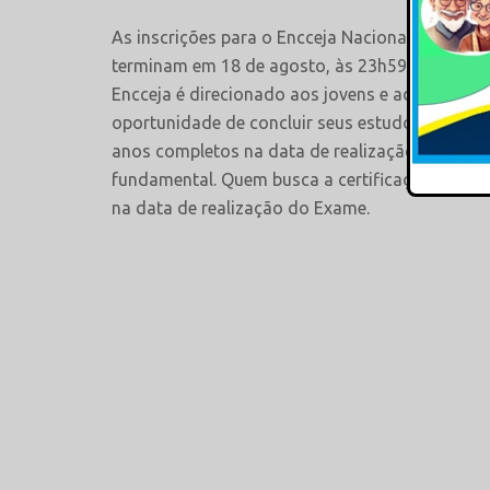
As inscrições para o Encceja Nacional são grat
terminam em 18 de agosto, às 23h59. O Sistema 
Encceja é direcionado aos jovens e adultos resi
oportunidade de concluir seus estudos em idade
anos completos na data de realização do Exame
fundamental. Quem busca a certificação do En
na data de realização do Exame.