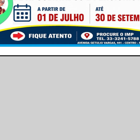
uitas e começam nesta segunda-feira, 7, às 10h, e
de Inscrições estará disponível no Portal do Inep. O
dentes no Brasil ou no Exterior que não tiveram a
 própria. Os participantes precisam ter, no mínimo, 15
, para quem busca a certificação do ensino
sino Médio tem que ter, no mínimo, 18 anos completos
This popup will close in:
16