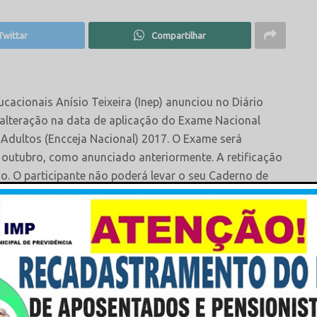
Twittar
Compartilhar
cacionais Anísio Teixeira (Inep) anunciou no Diário
, alteração na data de aplicação do Exame Nacional
 Adultos (Encceja Nacional) 2017. O Exame será
 outubro, como anunciado anteriormente. A retificação
o. O participante não poderá levar o seu Caderno de
. As Secretarias Estaduais de Educação, listadas no
ividuais do Encceja para a certificação de conclusão do
stitutos Federais de Educação, Ciência e Tecnologia,
ão os resultados individuais do Encceja somente para a