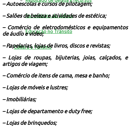
Resultado de defesa e recursos
– Autoescolas e cursos de pilotagem;
– Salões de beleza e atividades de estética;
Formulários de defesa
– Comércio de eletrodomésticos e equipamentos
Educação no Trânsito
de áudio e vídeo;
– Papelarias, lojas de livros, discos e revistas;
Cultura e Turismo
– Lojas de roupas, bijuterias, joias, calçados, e
artigos de viagem;
– Comércio de itens de cama, mesa e banho;
– Lojas de móveis e lustres;
– Imobiliárias;
– Lojas de departamento e duty free;
– Lojas de brinquedos;