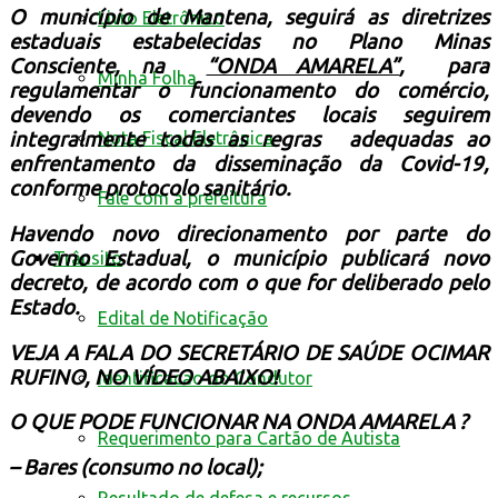
O município de Mantena, seguirá as diretrizes
Livro Eletrônico
estaduais estabelecidas no Plano Minas
Consciente, na
“ONDA AMARELA”
,
para
Minha Folha
regulamentar o funcionamento do comércio,
devendo os comerciantes locais seguirem
Nota Fiscal Eletrônica
integralmente todas as regras adequadas ao
enfrentamento da disseminação da Covid-19,
conforme protocolo sanitário.
Fale com a prefeitura
Havendo novo direcionamento por parte do
Governo Estadual, o município publicará novo
Trânsito
decreto, de acordo com o que for deliberado pelo
Estado.
Edital de Notificação
VEJA A FALA DO SECRETÁRIO DE SAÚDE OCIMAR
RUFINO, NO VÍDEO ABAIXO!
Identificacao do Condutor
O QUE PODE FUNCIONAR NA ONDA AMARELA ?
Requerimento para Cartão de Autista
–
Bares (consumo no local);