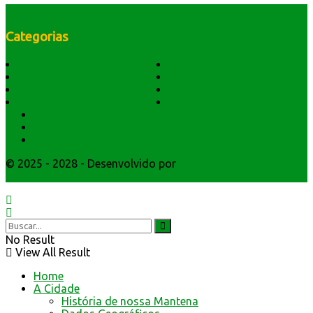
Categorias
História do Município
Notícias
Dados Geográficos
Prefeitura Trabalhando
Lei Orgânica
Central Multimídia
Símbolos e Hino
Editais Licitações
Secretarios
Atendimento
Webmail
© 2025 - 2028 - Desenvolvido por
Webmundo Soluções
Interativas
No Result
View All Result
Home
A Cidade
História de nossa Mantena