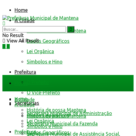
Home
A Cidade
História de nossa Mantena
No Result
View All Result
Dados Geográficos
Lei Orgânica
Símbolos e Hino
Prefeitura
O Prefeito
Home
O Vice-Prefeito
Home
A Cidade
Secretarias
A Cidade
História de nossa Mantena
Secretaria Municipal de Administração
Dados Geográficos
História de nossa Mantena
Lei Orgânica
Secretaria Municipal da Fazenda
Símbolos e Hino
Prefeitura
Dados Geográficos
Secretaria Municipal de Assistência Social,