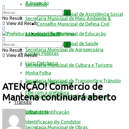
& Inovação
Conselhos
Conselho Municipal de Assistência Social
No Result
Secretaria Municipal de Meio Ambiente &
View All Result
Conselho Municipal de Defesa Civil
Conselho Municipal de Educação
Sustentabilidade
Conselho Municipal de Saúde
Secretaria Municipal de Agropecuária
No Result
Contas Públicas
View All Result
Livro Eletrônico
Secretaria Municipal de Cultura e Turismo
Minha Folha
Secretaria Municipal de Transporte e Trânsito
Nota Fiscal Eletrônica
ATENÇÃO! Comércio de
Fale com a prefeitura
Mantena continuará aberto
Secretaria Municipal de Planejamento e
Trânsito
Urbanismo
Edital de Notificação
Identificacao do Condutor
Secretaria Municipal de Obras