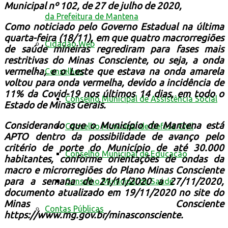
Municipal nº 102, de 27 de julho de 2020,
da Prefeitura de Mantena
Como noticiado pelo Governo Estadual na última
quarta-feira (18/11), em que quatro macrorregiões
Cidadão Web
de saúde mineiras regrediram para fases mais
restritivas do Minas Consciente, ou seja, a onda
vermelha, e o Leste que estava na onda amarela
Conselhos
voltou para onda vermelha, devido a incidência de
11% da Covid-19 nos últimos 14 dias, em todo o
Conselho Municipal de Assistência Social
Estado de Minas Gerais.
Considerando que o Município de Mantena está
Conselho Municipal de Defesa Civil
APTO dentro da possibilidade de avanço pelo
critério de porte do Município de até 30.000
Conselho Municipal de Educação
habitantes, conforme orientações de ondas da
macro e microrregiões do Plano Minas Consciente
para a semana de 21/11/2020 a 27/11/2020,
Conselho Municipal de Saúde
documento atualizado em 19/11/2020 no site do
Minas Consciente
Contas Públicas
https://www.mg.gov.br/minasconsciente.