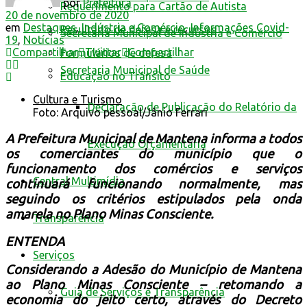
por
Prefeitura
Requerimento para Cartão de Autista
20 de novembro de 2020
em
Destaques
,
Indústria e Comércio
,
Informações Covid-
Resultado de defesa e recursos
Secretaria Municipal de Indústria e Comércio
19
,
Notícias
Compartilhar
Twittar
Compartilhar
Formulários de defesa
Secretaria Municipal de Saúde
Educação no Trânsito
Cultura e Turismo
Declaração de Publicação do Relatório da
Foto: Arquivo pessoal/Jânio Ferrari
A Prefeitura Municipal de Mantena informa a todos
Execução Orçamentária
os comerciantes do município que o
funcionamento dos comércios e serviços
Central Multimídia
continuará funcionando normalmente, mas
seguindo os critérios estipulados pela onda
amarela no
Plano Minas Consciente.
Transparência
ENTENDA
Serviços
Considerando a Adesão do Município de Mantena
ao Plano Minas Consciente – retomando a
Guia de Serviços e Transparência
economia do jeito certo, através do Decreto