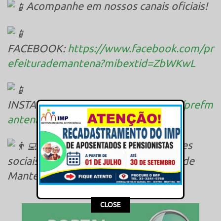
Acompanhe em nossos canais oficiais!
FACEBOOK:
https://www.facebook.com/pr
efeiturademantena?mibextid=ZbWKwL
INSTAGRAM:
https://instagram.com/prefm
antena?igshid=YmMyMTA2M2Y=
Fique ligadinho em nossas redes
sociais e saiba tudo que a Prefeitura de
Mantena faz por você!
This popup will close in:
15
CLOSE