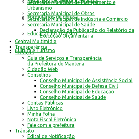
Resultado de defesa e recursos
Secretaria Municipal de Planejamento e
Urbanismo
Secretaria Municipal de Obras
Formulários de defesa
Secretaria Municipal de Indústria e Comércio
Secretaria Municipal de Saúde
Declaração de Publicação do Relatório da
Educação no Trânsito
Execução Orçamentária
Central Multimídia
Transparência
Cultura e Turismo
Serviços
Guia de Serviços e Transparência
da Prefeitura de Mantena
Cidadão Web
Conselhos
Conselho Municipal de Assistência Social
Conselho Municipal de Defesa Civil
Conselho Municipal de Educação
Conselho Municipal de Saúde
Contas Públicas
Livro Eletrônico
Minha Folha
Nota Fiscal Eletrônica
Fale com a prefeitura
Trânsito
Edital de Notificação