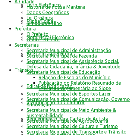
A Cidade
Livro Eletrônico
História de nossa Mantena
Dados Geográficos
Lei Orgânica
Minha Folha
Símbolos e Hino
Prefeitura
O Prefeito
Nota Fiscal Eletrônica
O Vice-Prefeito
Secretarias
Secretaria Municipal de Administração
Fale com a prefeitura
Secretaria Municipal da Fazenda
Secretaria Municipal de Assistência Social,
Defesa da Cidadania, Infância & Juventude
Trânsito
Secretaria Municipal de Educação
Relação de Escolas do Município
Publicação do Relatório Resumido de
Edital de Notificação
Execução Orçamentária ao Siope
Secretaria Municipal de Esportes Lazer
Secretaria Municipal de Comunicação, Governo
Identificacao do Condutor
& Inovação
Secretaria Municipal de Meio Ambiente &
Sustentabilidade
Requerimento para Cartão de Autista
Secretaria Municipal de Agropecuária
Secretaria Municipal de Cultura e Turismo
Secretaria Municipal de Transporte e Trânsito