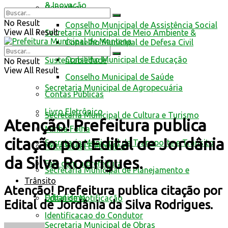
& Inovação
Conselhos
No Result
Conselho Municipal de Assistência Social
View All Result
Secretaria Municipal de Meio Ambiente &
Conselho Municipal de Defesa Civil
Conselho Municipal de Educação
Sustentabilidade
No Result
View All Result
Conselho Municipal de Saúde
Secretaria Municipal de Agropecuária
Contas Públicas
Livro Eletrônico
Secretaria Municipal de Cultura e Turismo
Atenção! Prefeitura publica
Minha Folha
citação por Edital de Jordânia
Secretaria Municipal de Transporte e Trânsito
Nota Fiscal Eletrônica
da Silva Rodrigues.
Fale com a prefeitura
Secretaria Municipal de Planejamento e
Trânsito
Atenção! Prefeitura publica citação por
Urbanismo
Edital de Notificação
Edital de Jordânia da Silva Rodrigues.
Identificacao do Condutor
Secretaria Municipal de Obras