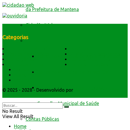
da Prefeitura de Mantena
Cidadão Web
Categorias
Conselhos
História do Município
Notícias
Dados Geográficos
Prefeitura Trabalhando
Conselho Municipal de Assistência Social
Lei Orgânica
Central Multimídia
Símbolos e Hino
Editais Licitações
Secretarios
Conselho Municipal de Defesa Civil
Atendimento
Webmail
Conselho Municipal de Educação
© 2025 - 2028 - Desenvolvido por
Webmundo Soluções
Interativas
Conselho Municipal de Saúde
No Result
View All Result
Contas Públicas
Home