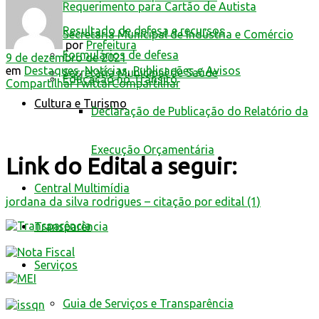
Requerimento para Cartão de Autista
Resultado de defesa e recursos
Secretaria Municipal de Indústria e Comércio
por
Prefeitura
Formulários de defesa
9 de dezembro de 2021
em
Destaques
,
Notícias
,
Publicações e Avisos
Secretaria Municipal de Saúde
Educação no Trânsito
Compartilhar
Twittar
Compartilhar
Cultura e Turismo
Declaração de Publicação do Relatório da
Execução Orçamentária
Link do Edital a seguir:
Central Multimídia
jordana da silva rodrigues – citação por edital (1)
Transparência
Serviços
Guia de Serviços e Transparência