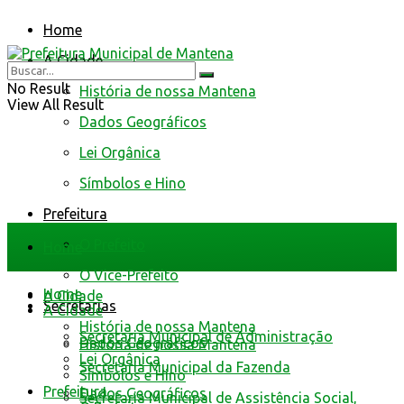
Home
A Cidade
No Result
História de nossa Mantena
View All Result
Dados Geográficos
Lei Orgânica
Símbolos e Hino
Prefeitura
O Prefeito
Home
O Vice-Prefeito
Home
A Cidade
Secretarias
A Cidade
História de nossa Mantena
Secretaria Municipal de Administração
Dados Geográficos
História de nossa Mantena
Lei Orgânica
Secretaria Municipal da Fazenda
Símbolos e Hino
Prefeitura
Dados Geográficos
Secretaria Municipal de Assistência Social,