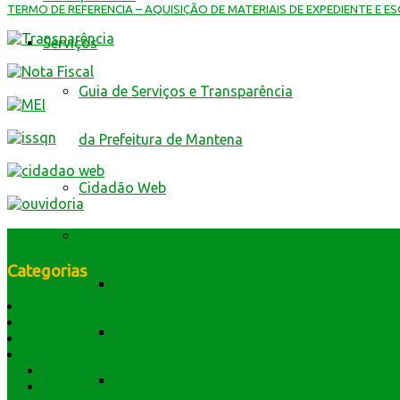
TERMO DE REFERENCIA – AQUISIÇÃO DE MATERIAIS DE EXPEDIENTE E E
Serviços
Guia de Serviços e Transparência
da Prefeitura de Mantena
Cidadão Web
Conselhos
Categorias
Conselho Municipal de Assistência Social
História do Município
Dados Geográficos
Conselho Municipal de Defesa Civil
Lei Orgânica
Símbolos e Hino
Secretarios
Conselho Municipal de Educação
Atendimento