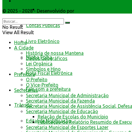
Webmail
Conselho Municipal de Saúde
© 2025 - 2028 - Desenvolvido por
Webmundo Soluções Inter
Contas Públicas
No Result
View All Result
Livro Eletrônico
Home
A Cidade
História de nossa Mantena
Minha Folha
Dados Geográficos
Lei Orgânica
Símbolos e Hino
Nota Fiscal Eletrônica
Prefeitura
O Prefeito
O Vice-Prefeito
Fale com a prefeitura
Secretarias
Secretaria Municipal de Administração
Secretaria Municipal da Fazenda
Trânsito
Secretaria Municipal de Assistência Social, Defes
Secretaria Municipal de Educação
Relação de Escolas do Município
Edital de Notificação
Publicação do Relatório Resumido de Exec
Secretaria Municipal de Esportes Lazer