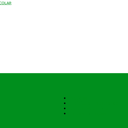
SCOLAR
Notícias
Prefeitura Trabalhando
Central Multimídia
Editais Licitações