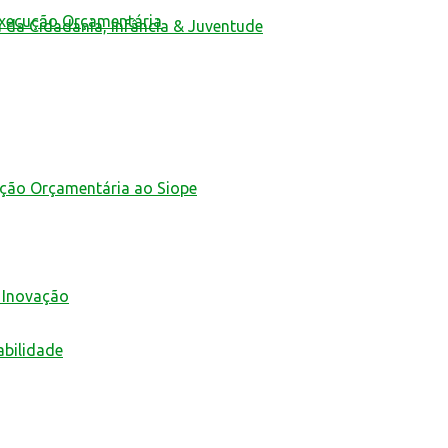
Execução Orçamentária
a da Cidadania, Infância & Juventude
ução Orçamentária ao Siope
 Inovação
abilidade