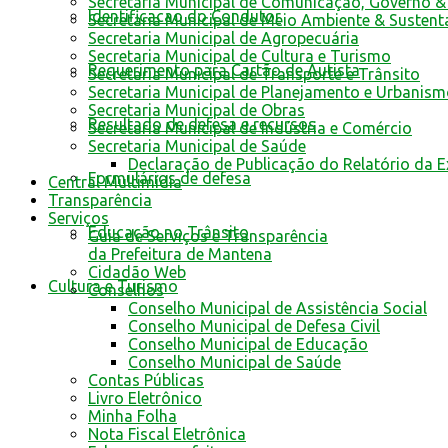
Secretaria Municipal de Comunicação, Governo &
Identificacao do Condutor
Secretaria Municipal de Meio Ambiente & Sustent
Secretaria Municipal de Agropecuária
Secretaria Municipal de Cultura e Turismo
Requerimento para Cartão de Autista
Secretaria Municipal de Transporte e Trânsito
Secretaria Municipal de Planejamento e Urbanis
Secretaria Municipal de Obras
Resultado de defesa e recursos
Secretaria Municipal de Indústria e Comércio
Secretaria Municipal de Saúde
Declaração de Publicação do Relatório da 
Formulários de defesa
Central Multimídia
Transparência
Serviços
Educação no Trânsito
Guia de Serviços e Transparência
da Prefeitura de Mantena
Cidadão Web
Cultura e Turismo
Conselhos
Conselho Municipal de Assistência Social
Conselho Municipal de Defesa Civil
Conselho Municipal de Educação
Conselho Municipal de Saúde
Contas Públicas
Livro Eletrônico
Minha Folha
Nota Fiscal Eletrônica