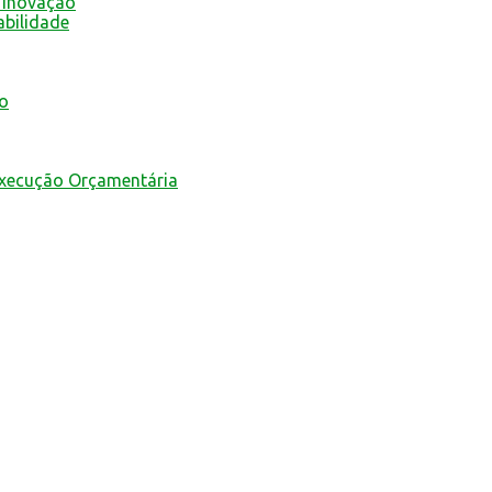
 Inovação
abilidade
mo
Execução Orçamentária