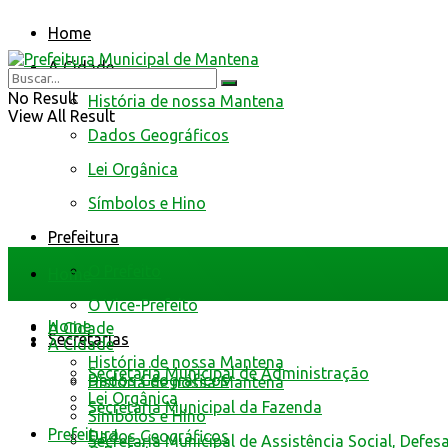
Home
A Cidade
No Result
História de nossa Mantena
View All Result
Dados Geográficos
Lei Orgânica
Símbolos e Hino
Prefeitura
O Prefeito
Home
O Vice-Prefeito
Home
A Cidade
Secretarias
A Cidade
História de nossa Mantena
Secretaria Municipal de Administração
Dados Geográficos
História de nossa Mantena
Lei Orgânica
Secretaria Municipal da Fazenda
Símbolos e Hino
Prefeitura
Dados Geográficos
Secretaria Municipal de Assistência Social, Defes