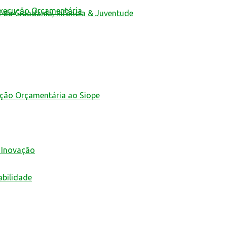
Execução Orçamentária
a da Cidadania, Infância & Juventude
ução Orçamentária ao Siope
 Inovação
abilidade