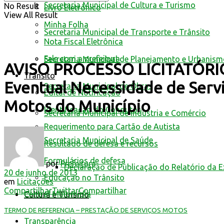
Secretaria Municipal de Cultura e Turismo
No Result
Livro Eletrônico
View All Result
Minha Folha
Secretaria Municipal de Transporte e Trânsito
Nota Fiscal Eletrônica
Fale com a prefeitura
Secretaria Municipal de Planejamento e Urbanis
AVISO PROCESSO LICITATÓRIO 
Trânsito
Eventual Necessidade de Serv
Secretaria Municipal de Obras
Edital de Notificação
Motos do Município
Identificacao do Condutor
Secretaria Municipal de Indústria e Comércio
Requerimento para Cartão de Autista
Secretaria Municipal de Saúde
Resultado de defesa e recursos
Formulários de defesa
por
Prefeitura
Declaração de Publicação do Relatório da 
20 de junho de 2013
Educação no Trânsito
em
Licitações
Compartilhar
Twittar
Compartilhar
Central Multimídia
Cultura e Turismo
TERMO DE REFERENCIA – PRESTAÇÃO DE SERVIÇOS MOTOS
Transparência