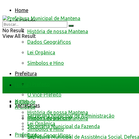
Home
A Cidade
No Result
História de nossa Mantena
View All Result
Dados Geográficos
Lei Orgânica
Símbolos e Hino
Prefeitura
O Prefeito
Home
O Vice-Prefeito
Home
A Cidade
Secretarias
A Cidade
História de nossa Mantena
Secretaria Municipal de Administração
Dados Geográficos
História de nossa Mantena
Lei Orgânica
Secretaria Municipal da Fazenda
Símbolos e Hino
Prefeitura
Dados Geográficos
Secretaria Municipal de Assistência Social, Defes