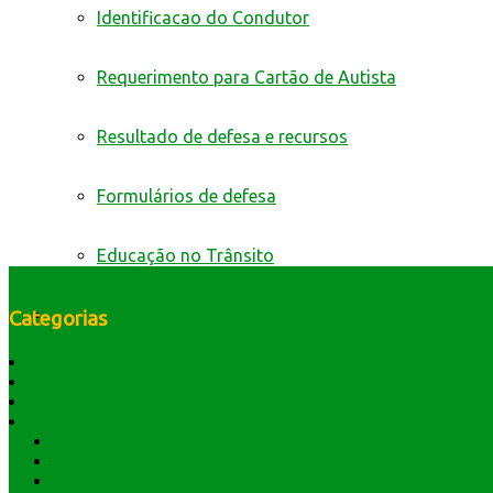
Identificacao do Condutor
Requerimento para Cartão de Autista
Resultado de defesa e recursos
Formulários de defesa
Educação no Trânsito
Cultura e Turismo
Categorias
História do Município
Dados Geográficos
Lei Orgânica
Símbolos e Hino
Secretarios
Atendimento
Webmail