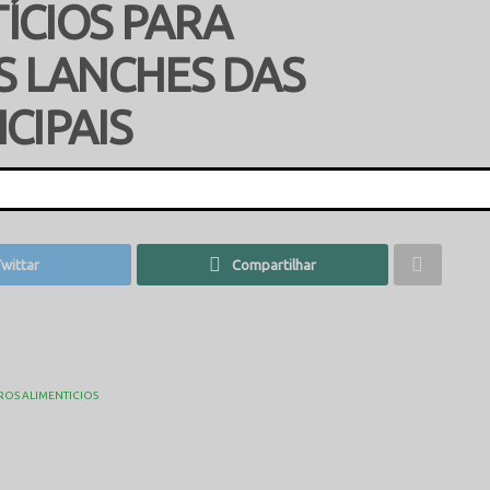
ÍCIOS PARA
 LANCHES DAS
CIPAIS
es
This popup will close in:
16
wittar
Compartilhar
ROS ALIMENTICIOS