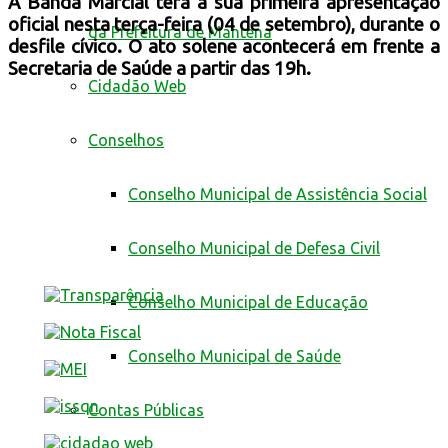
A Banda Marcial terá a sua primeira apresentação
oficial nesta terça-feira (04 de setembro), durante o
da Prefeitura de Mantena
desfile cívico. O ato solene acontecerá em frente a
Secretaria de Saúde a partir das 19h.
Cidadão Web
Conselhos
Conselho Municipal de Assistência Social
Conselho Municipal de Defesa Civil
Conselho Municipal de Educação
Conselho Municipal de Saúde
Contas Públicas