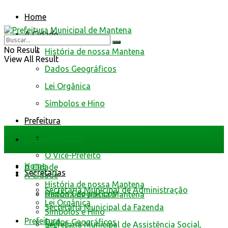
Home
A Cidade
No Result
História de nossa Mantena
View All Result
Dados Geográficos
Lei Orgânica
Símbolos e Hino
Prefeitura
O Prefeito
Home
O Vice-Prefeito
Home
A Cidade
Secretarias
A Cidade
História de nossa Mantena
Secretaria Municipal de Administração
Dados Geográficos
História de nossa Mantena
Lei Orgânica
Secretaria Municipal da Fazenda
Símbolos e Hino
Prefeitura
Dados Geográficos
Secretaria Municipal de Assistência Social,