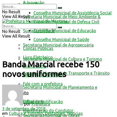
& Inovação
Conselhos
No Result
Conselho Municipal de Assistência Social
View All Result
Secretaria Municipal de Meio Ambiente &
Conselho Municipal de Defesa Civil
Conselho Municipal de Educação
Sustentabilidade
No Result
View All Result
Conselho Municipal de Saúde
Secretaria Municipal de Agropecuária
Contas Públicas
Livro Eletrônico
Secretaria Municipal de Cultura e Turismo
Banda Marcial recebe 150
Minha Folha
novos uniformes
Secretaria Municipal de Transporte e Trânsito
Nota Fiscal Eletrônica
Fale com a prefeitura
Secretaria Municipal de Planejamento e
Trânsito
Urbanismo
Edital de Notificação
por
Prefeitura
3 de setembro de 2018
Identificacao do Condutor
em
Cultura e Turismo
,
Destaques
,
Notícias
Secretaria Municipal de Obras