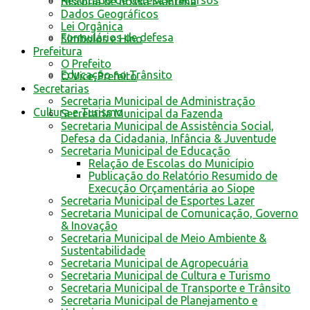
Resultado de defesa e recursos
História de nossa Mantena
Dados Geográficos
Lei Orgânica
Formulários de defesa
Símbolos e Hino
Prefeitura
O Prefeito
Educação no Trânsito
O Vice-Prefeito
Secretarias
Secretaria Municipal de Administração
Cultura e Turismo
Secretaria Municipal da Fazenda
Secretaria Municipal de Assistência Social,
Defesa da Cidadania, Infância & Juventude
Secretaria Municipal de Educação
Relação de Escolas do Município
Publicação do Relatório Resumido de
Execução Orçamentária ao Siope
Secretaria Municipal de Esportes Lazer
Secretaria Municipal de Comunicação, Governo
& Inovação
Secretaria Municipal de Meio Ambiente &
Sustentabilidade
Secretaria Municipal de Agropecuária
Secretaria Municipal de Cultura e Turismo
Secretaria Municipal de Transporte e Trânsito
Secretaria Municipal de Planejamento e