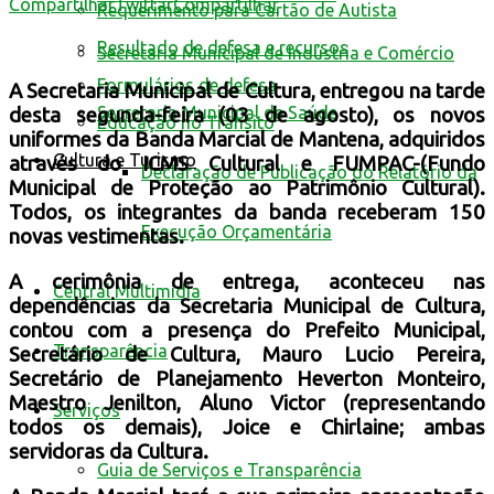
Compartilhar
Twittar
Compartilhar
Requerimento para Cartão de Autista
Resultado de defesa e recursos
Secretaria Municipal de Indústria e Comércio
Formulários de defesa
A Secretaria Municipal de Cultura, entregou na tarde
Secretaria Municipal de Saúde
desta segunda-feira (03 de agosto), os novos
Educação no Trânsito
uniformes da Banda Marcial de Mantena, adquiridos
Cultura e Turismo
através do
ICMS Cultural
e
FUMPAC
-(
Fundo
Declaração de Publicação do Relatório da
Municipal de Proteção ao Patrimônio Cultural)
.
Todos, os integrantes da banda receberam 150
Execução Orçamentária
novas vestimentas.
A cerimônia de entrega, aconteceu nas
Central Multimídia
dependências da Secretaria Municipal de Cultura,
contou com a presença do Prefeito Municipal,
Transparência
Secretário de Cultura, Mauro Lucio Pereira,
Secretário de Planejamento Heverton Monteiro,
Maestro Jenilton, Aluno Victor (representando
Serviços
todos os demais), Joice e Chirlaine; ambas
servidoras da Cultura.
Guia de Serviços e Transparência