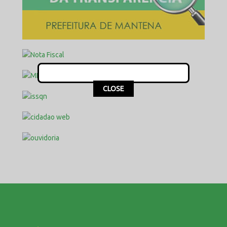
This popup will close in:
15
CLOSE