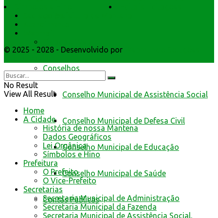
Símbolos e Hino
Editais Licitações
da Prefeitura de Mantena
Secretarios
Atendimento
Webmail
Cidadão Web
© 2025 - 2028 - Desenvolvido por
Webmundo Soluções
Interativas
Conselhos
No Result
View All Result
Conselho Municipal de Assistência Social
Home
A Cidade
Conselho Municipal de Defesa Civil
História de nossa Mantena
Dados Geográficos
Lei Orgânica
Conselho Municipal de Educação
Símbolos e Hino
Prefeitura
O Prefeito
Conselho Municipal de Saúde
O Vice-Prefeito
Secretarias
Secretaria Municipal de Administração
Contas Públicas
Secretaria Municipal da Fazenda
Secretaria Municipal de Assistência Social,