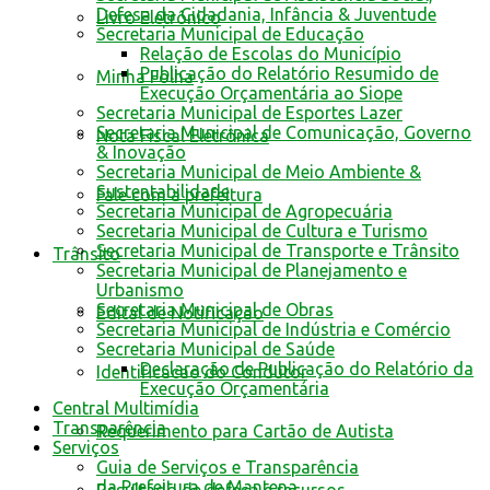
Defesa da Cidadania, Infância & Juventude
Livro Eletrônico
Secretaria Municipal de Educação
Relação de Escolas do Município
Publicação do Relatório Resumido de
Minha Folha
Execução Orçamentária ao Siope
Secretaria Municipal de Esportes Lazer
Secretaria Municipal de Comunicação, Governo
Nota Fiscal Eletrônica
& Inovação
Secretaria Municipal de Meio Ambiente &
Sustentabilidade
Fale com a prefeitura
Secretaria Municipal de Agropecuária
Secretaria Municipal de Cultura e Turismo
Secretaria Municipal de Transporte e Trânsito
Trânsito
Secretaria Municipal de Planejamento e
Urbanismo
Secretaria Municipal de Obras
Edital de Notificação
Secretaria Municipal de Indústria e Comércio
Secretaria Municipal de Saúde
Declaração de Publicação do Relatório da
Identificacao do Condutor
Execução Orçamentária
Central Multimídia
Transparência
Requerimento para Cartão de Autista
Serviços
Guia de Serviços e Transparência
da Prefeitura de Mantena