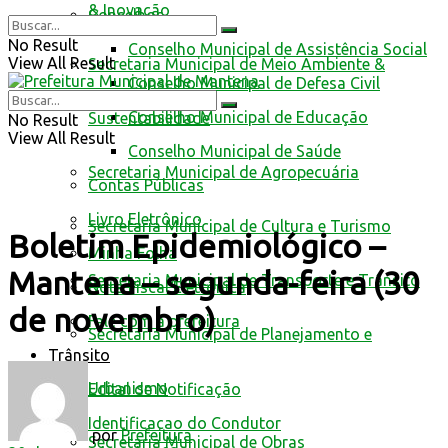
& Inovação
Conselhos
No Result
Conselho Municipal de Assistência Social
View All Result
Secretaria Municipal de Meio Ambiente &
Conselho Municipal de Defesa Civil
Conselho Municipal de Educação
Sustentabilidade
No Result
View All Result
Conselho Municipal de Saúde
Secretaria Municipal de Agropecuária
Contas Públicas
Livro Eletrônico
Secretaria Municipal de Cultura e Turismo
Boletim Epidemiológico –
Minha Folha
Mantena – segunda-feira (30
Secretaria Municipal de Transporte e Trânsito
Nota Fiscal Eletrônica
de novembro)
Fale com a prefeitura
Secretaria Municipal de Planejamento e
Trânsito
Urbanismo
Edital de Notificação
Identificacao do Condutor
por
Prefeitura
Secretaria Municipal de Obras