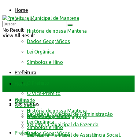
Home
A Cidade
No Result
História de nossa Mantena
View All Result
Dados Geográficos
Lei Orgânica
Símbolos e Hino
Prefeitura
O Prefeito
Home
O Vice-Prefeito
Home
A Cidade
Secretarias
A Cidade
História de nossa Mantena
Secretaria Municipal de Administração
Dados Geográficos
História de nossa Mantena
Lei Orgânica
Secretaria Municipal da Fazenda
Símbolos e Hino
Prefeitura
Dados Geográficos
Secretaria Municipal de Assistência Social,