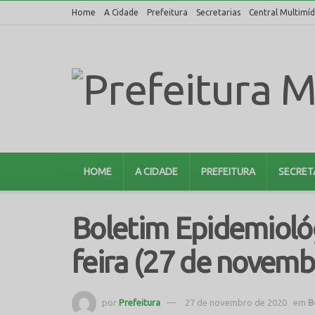
Home
A Cidade
Prefeitura
Secretarias
Central Multimíd
HOME
A CIDADE
PREFEITURA
SECRET
Boletim Epidemiológ
feira (27 de novemb
por
Prefeitura
27 de novembro de 2020
em
B