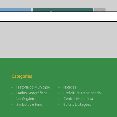
wittar
Compartilhar
This popup will close in:
15
Categorias
História do Município
Notícias
Dados Geográficos
Prefeitura Trabalhando
Lei Orgânica
Central Multimídia
Símbolos e Hino
Editais Licitações