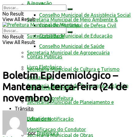
& Inovação
Conselhos
No Result
Conselho Municipal de Assistência Social
View All Result
Secretaria Municipal de Meio Ambiente &
Conselho Municipal de Defesa Civil
Conselho Municipal de Educação
Sustentabilidade
No Result
View All Result
Conselho Municipal de Saúde
Secretaria Municipal de Agropecuária
Contas Públicas
Livro Eletrônico
Secretaria Municipal de Cultura e Turismo
Boletim Epidemiológico –
Minha Folha
Mantena – terça-feira (24 de
Secretaria Municipal de Transporte e Trânsito
Nota Fiscal Eletrônica
novembro)
Fale com a prefeitura
Secretaria Municipal de Planejamento e
Trânsito
Urbanismo
Edital de Notificação
Identificacao do Condutor
por
Prefeitura
Secretaria Municipal de Obras