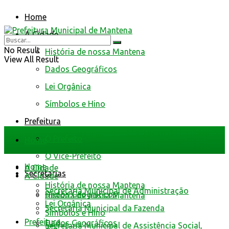
Home
A Cidade
No Result
História de nossa Mantena
View All Result
Dados Geográficos
Lei Orgânica
Símbolos e Hino
Prefeitura
O Prefeito
Home
O Vice-Prefeito
Home
A Cidade
Secretarias
A Cidade
História de nossa Mantena
Secretaria Municipal de Administração
Dados Geográficos
História de nossa Mantena
Lei Orgânica
Secretaria Municipal da Fazenda
Símbolos e Hino
Prefeitura
Dados Geográficos
Secretaria Municipal de Assistência Social,