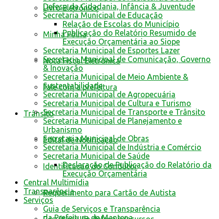
Defesa da Cidadania, Infância & Juventude
Livro Eletrônico
Secretaria Municipal de Educação
Relação de Escolas do Município
Publicação do Relatório Resumido de
Minha Folha
Execução Orçamentária ao Siope
Secretaria Municipal de Esportes Lazer
Secretaria Municipal de Comunicação, Governo
Nota Fiscal Eletrônica
& Inovação
Secretaria Municipal de Meio Ambiente &
Sustentabilidade
Fale com a prefeitura
Secretaria Municipal de Agropecuária
Secretaria Municipal de Cultura e Turismo
Secretaria Municipal de Transporte e Trânsito
Trânsito
Secretaria Municipal de Planejamento e
Urbanismo
Secretaria Municipal de Obras
Edital de Notificação
Secretaria Municipal de Indústria e Comércio
Secretaria Municipal de Saúde
Declaração de Publicação do Relatório da
Identificacao do Condutor
Execução Orçamentária
Central Multimídia
Transparência
Requerimento para Cartão de Autista
Serviços
Guia de Serviços e Transparência
da Prefeitura de Mantena