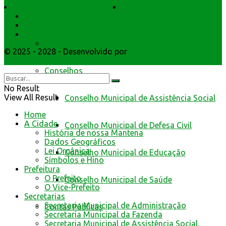
Símbolos e Hino
Editais Licitações
da Prefeitura de Mantena
Secretarios
Atendimento
Webmail
Cidadão Web
© 2025 - 2028 - Desenvolvido por
Webmundo Soluções
Interativas
Conselhos
No Result
View All Result
Conselho Municipal de Assistência Social
Home
A Cidade
Conselho Municipal de Defesa Civil
História de nossa Mantena
Dados Geográficos
Lei Orgânica
Conselho Municipal de Educação
Símbolos e Hino
Prefeitura
O Prefeito
Conselho Municipal de Saúde
O Vice-Prefeito
Secretarias
Secretaria Municipal de Administração
Contas Públicas
Secretaria Municipal da Fazenda
Secretaria Municipal de Assistência Social,