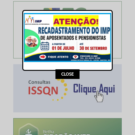
This popup will close in:
16
CLOSE