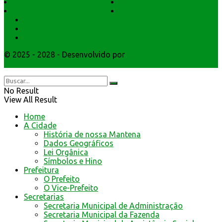
Lei Orgânica
Central Multimídia
Símbolos e Hino
Editais Licitações
Secretarios
Atendimento
Webmail
© 2025 - 2028 - Desenvolvido por
Webmundo Soluções
Interativas
No Result
View All Result
Home
A Cidade
História de nossa Mantena
Dados Geográficos
Lei Orgânica
Símbolos e Hino
Prefeitura
O Prefeito
O Vice-Prefeito
Secretarias
Secretaria Municipal de Administração
Secretaria Municipal da Fazenda