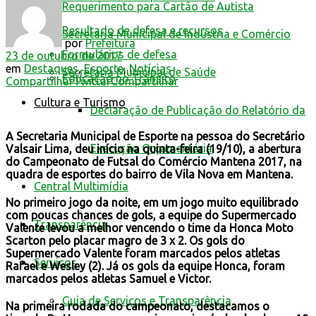
Requerimento para Cartão de Autista
Resultado de defesa e recursos
Secretaria Municipal de Indústria e Comércio
por
Prefeitura
Formulários de defesa
23 de outubro de 2017
em
Destaques
,
Esporte
,
Notícias
Secretaria Municipal de Saúde
Educação no Trânsito
Compartilhar
Twittar
Compartilhar
Cultura e Turismo
Declaração de Publicação do Relatório da
A Secretaria Municipal de Esporte na pessoa do Secretário
Execução Orçamentária
Valsair Lima, deu início na quinta-feira (19/10), a abertura
do Campeonato de Futsal do Comércio Mantena 2017, na
quadra de esportes do bairro de Vila Nova em Mantena.
Central Multimídia
No primeiro jogo da noite, em um jogo muito equilibrado
com poucas chances de gols, a equipe do Supermercado
Transparência
Valente levou a melhor vencendo o time da Honca Moto
Scarton pelo placar magro de 3 x 2. Os gols do
Supermercado Valente foram marcados pelos atletas
Serviços
Rafael e Wesley (2). Já os gols da equipe Honca, foram
marcados pelos atletas Samuel e Victor.
Guia de Serviços e Transparência
Na primeira rodada do campeonato, destacamos o