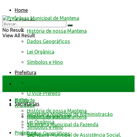
Home
A Cidade
No Result
História de nossa Mantena
View All Result
Dados Geográficos
Lei Orgânica
Símbolos e Hino
Prefeitura
O Prefeito
Home
O Vice-Prefeito
Home
A Cidade
Secretarias
A Cidade
História de nossa Mantena
Secretaria Municipal de Administração
Dados Geográficos
História de nossa Mantena
Lei Orgânica
Secretaria Municipal da Fazenda
Símbolos e Hino
Prefeitura
Dados Geográficos
Secretaria Municipal de Assistência Social,