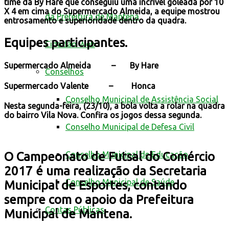
time da By Hare que conseguiu uma incrível goleada por 10
X 4 em cima do Supermercado Almeida, a equipe mostrou
da Prefeitura de Mantena
entrosamento e superioridade dentro da quadra.
Equipes participantes.
Cidadão Web
Supermercado Almeida – By Hare
Conselhos
Supermercado Valente – Honca
Conselho Municipal de Assistência Social
Nesta segunda-feira, (23/10), a bola volta a rolar na quadra
do bairro Vila Nova. Confira os jogos dessa segunda.
Conselho Municipal de Defesa Civil
Conselho Municipal de Educação
O Campeonato de Futsal do Comércio
2017 é uma realização da Secretaria
Conselho Municipal de Saúde
Municipal de Esportes, contando
sempre com o apoio da Prefeitura
Contas Públicas
Municipal de Mantena.