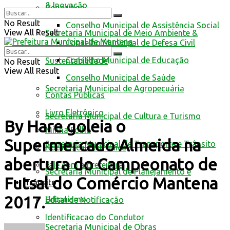
& Inovação
Conselhos
No Result
Conselho Municipal de Assistência Social
View All Result
Secretaria Municipal de Meio Ambiente &
Conselho Municipal de Defesa Civil
Conselho Municipal de Educação
Sustentabilidade
No Result
View All Result
Conselho Municipal de Saúde
Secretaria Municipal de Agropecuária
Contas Públicas
Livro Eletrônico
Secretaria Municipal de Cultura e Turismo
By Hare goleia o
Minha Folha
Supermercado Almeida na
Secretaria Municipal de Transporte e Trânsito
Nota Fiscal Eletrônica
abertura do Campeonato de
Fale com a prefeitura
Secretaria Municipal de Planejamento e
Futsal do Comércio Mantena
Trânsito
2017.
Urbanismo
Edital de Notificação
Identificacao do Condutor
Secretaria Municipal de Obras