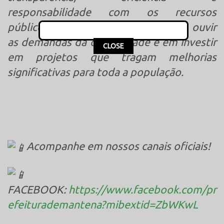
responsabilidade com os recursos
públicos. Estamos empenhados em ouvir
as demandas da comunidade e em investir
This popup will close in:
16
CLOSE
em projetos que tragam melhorias
significativas para toda a população.
Acompanhe em nossos canais oficiais!
FACEBOOK:
https://www.facebook.com/pr
efeiturademantena?mibextid=ZbWKwL