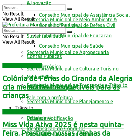
& Inovação
Conselhos
No Result
Conselho Municipal de Assistência Social
View All Result
Secretaria Municipal de Meio Ambiente &
Conselho Municipal de Defesa Civil
Conselho Municipal de Educação
Sustentabilidade
No Result
View All Result
Conselho Municipal de Saúde
Secretaria Municipal de Agropecuária
Contas Públicas
Assistência Social
Livro Eletrônico
Secretaria Municipal de Cultura e Turismo
Minha Folha
Colônia de Férias do Ciranda da Alegria
Secretaria Municipal de Transporte e Trânsito
cria memórias inesquecíveis para as
Nota Fiscal Eletrônica
crianças
Fale com a prefeitura
Secretaria Municipal de Planejamento e
Trânsito
Assistência Social
Urbanismo
Edital de Notificação
Miss Vida Ativa 2025 é nesta quinta-
Identificacao do Condutor
feira. Prestigie nossas rainhas da
Secretaria Municipal de Obras