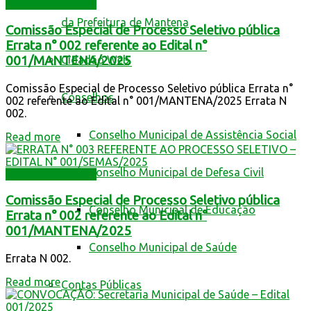
Assistência Social
da Prefeitura de Mantena
Comissão Especial de Processo Seletivo pública
Errata n° 002 referente ao Edital n°
001/MANTENA/2025
Cidadão Web
Comissão Especial de Processo Seletivo pública Errata n°
Conselhos
002 referente ao Edital n° 001/MANTENA/2025 Errata N
002.
Conselho Municipal de Assistência Social
Read more
Conselho Municipal de Defesa Civil
Assistência Social
Comissão Especial de Processo Seletivo pública
Conselho Municipal de Educação
Errata n° 002 referente ao Edital n°
001/MANTENA/2025
Conselho Municipal de Saúde
Errata N 002.
Read more
Contas Públicas