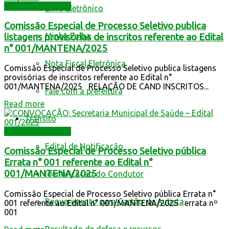
Assistência Social
Livro Eletrônico
Comissão Especial de Processo Seletivo publica
Minha Folha
listagens provisórias de inscritos referente ao Edital
n° 001/MANTENA/2025
Nota Fiscal Eletrônica
Comissão Especial de Processo Seletivo publica listagens
provisórias de inscritos referente ao Edital n°
001/MANTENA/2025 RELAÇÃO DE CAND INSCRITOS...
Fale com a prefeitura
Read more
Trânsito
Assistência Social
Edital de Notificação
Comissão Especial de Processo Seletivo pública
Errata n° 001 referente ao Edital n°
001/MANTENA/2025
Identificacao do Condutor
Comissão Especial de Processo Seletivo pública Errata n°
Requerimento para Cartão de Autista
001 referente ao Edital n° 001/MANTENA/2025 errata nº
001