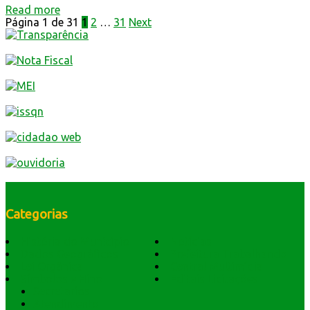
Read more
Página 1 de 31
1
2
…
31
Next
Categorias
História do Município
Notícias
Dados Geográficos
Prefeitura Trabalhando
Lei Orgânica
Central Multimídia
Símbolos e Hino
Editais Licitações
Secretarios
Atendimento