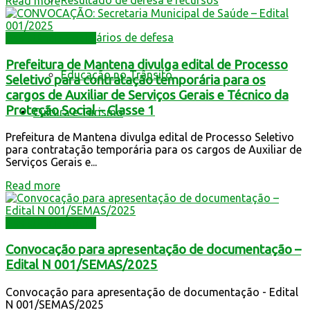
Resultado de defesa e recursos
Read more
Formulários de defesa
Assistência Social
Prefeitura de Mantena divulga edital de Processo
Educação no Trânsito
Seletivo para contratação temporária para os
cargos de Auxiliar de Serviços Gerais e Técnico da
Proteção Social – Classe 1
Cultura e Turismo
Prefeitura de Mantena divulga edital de Processo Seletivo
para contratação temporária para os cargos de Auxiliar de
Serviços Gerais e...
Read more
Assistência Social
Convocação para apresentação de documentação –
Edital N 001/SEMAS/2025
Convocação para apresentação de documentação - Edital
N 001/SEMAS/2025