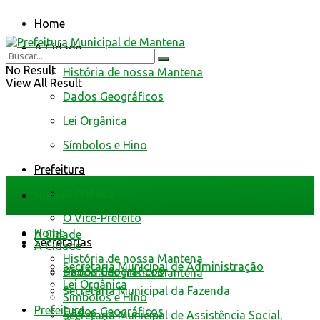
Home
A Cidade
No Result
História de nossa Mantena
View All Result
Dados Geográficos
Lei Orgânica
Símbolos e Hino
Prefeitura
O Prefeito
Home
O Vice-Prefeito
Home
A Cidade
Secretarias
A Cidade
História de nossa Mantena
Secretaria Municipal de Administração
Dados Geográficos
História de nossa Mantena
Lei Orgânica
Secretaria Municipal da Fazenda
Símbolos e Hino
Prefeitura
Dados Geográficos
Secretaria Municipal de Assistência Social,