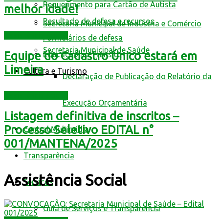
Requerimento para Cartão de Autista
melhor idade!
Resultado de defesa e recursos
Secretaria Municipal de Indústria e Comércio
Assistência Social
Formulários de defesa
Secretaria Municipal de Saúde
Equipe do Cadastro Único estará em
Educação no Trânsito
Limeira
Cultura e Turismo
Declaração de Publicação do Relatório da
Assistência Social
Execução Orçamentária
Listagem definitiva de inscritos –
Processo Seletivo EDITAL n°
Central Multimídia
001/MANTENA/2025
Transparência
Assistência Social
Serviços
Guia de Serviços e Transparência