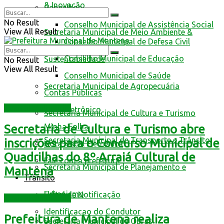
& Inovação
Conselhos
No Result
Conselho Municipal de Assistência Social
View All Result
Secretaria Municipal de Meio Ambiente &
Conselho Municipal de Defesa Civil
Conselho Municipal de Educação
Sustentabilidade
No Result
View All Result
Conselho Municipal de Saúde
Secretaria Municipal de Agropecuária
Contas Públicas
Central Multimídia
Livro Eletrônico
Secretaria Municipal de Cultura e Turismo
Minha Folha
Secretaria de Cultura e Turismo abre
Secretaria Municipal de Transporte e Trânsito
inscrições para o Concurso Municipal de
Nota Fiscal Eletrônica
Quadrilhas do 8º Arraiá Cultural de
Fale com a prefeitura
Secretaria Municipal de Planejamento e
Mantena
Trânsito
Urbanismo
Edital de Notificação
Central Multimídia
Identificacao do Condutor
Prefeitura de Mantena realiza
Secretaria Municipal de Obras