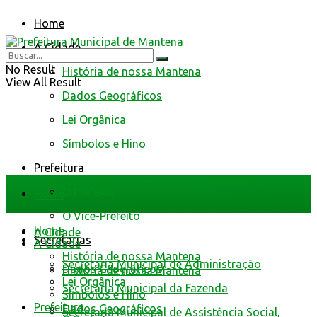
Home
A Cidade
No Result
História de nossa Mantena
View All Result
Dados Geográficos
Lei Orgânica
Símbolos e Hino
Prefeitura
O Prefeito
Home
O Vice-Prefeito
Home
A Cidade
Secretarias
A Cidade
História de nossa Mantena
Secretaria Municipal de Administração
Dados Geográficos
História de nossa Mantena
Lei Orgânica
Secretaria Municipal da Fazenda
Símbolos e Hino
Prefeitura
Dados Geográficos
Secretaria Municipal de Assistência Social,