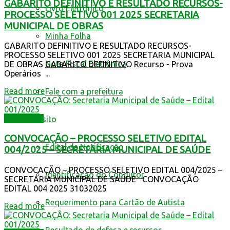
GABARITO DEFINITIVO E RESULTADO RECURSOS-
Livro Eletrônico
PROCESSO SELETIVO 001 2025 SECRETARIA
MUNICIPAL DE OBRAS
Minha Folha
GABARITO DEFINITIVO E RESULTADO RECURSOS-
PROCESSO SELETIVO 001 2025 SECRETARIA MUNICIPAL
Nota Fiscal Eletrônica
DE OBRAS GABARITO DEFINITIVO Recurso - Prova
Operários ...
Read more
Fale com a prefeitura
Destaques
Trânsito
CONVOCAÇÃO – PROCESSO SELETIVO EDITAL
Edital de Notificação
004/2025 – SECRETARIA MUNICIPAL DE SAÚDE
CONVOCAÇÃO – PROCESSO SELETIVO EDITAL 004/2025 –
Identificacao do Condutor
SECRETARIA MUNICIPAL DE SAÚDE CONVOCAÇÃO
EDITAL 004 2025 31032025
Requerimento para Cartão de Autista
Read more