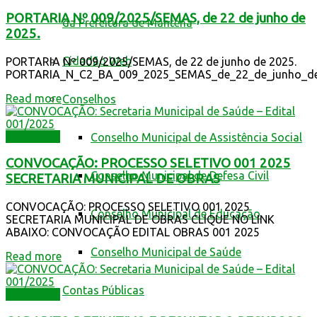
PORTARIA Nº 009/2025/SEMAS, de 22 de junho de
da Prefeitura de Mantena
2025.
Cidadão Web
PORTARIA Nº 009/2025/SEMAS, de 22 de junho de 2025.
PORTARIA_N_C2_BA_009_2025_SEMAS_de_22_de_junho_de
Read more
Conselhos
Destaques
Conselho Municipal de Assistência Social
CONVOCAÇÃO: PROCESSO SELETIVO 001 2025
Conselho Municipal de Defesa Civil
SECRETARIA MUNICIPAL DE OBRAS
CONVOCAÇÃO: PROCESSO SELETIVO 001 2025
Conselho Municipal de Educação
SECRETARIA MUNICIPAL DE OBRAS CLIQUE NO LINK
ABAIXO: CONVOCAÇÃO EDITAL OBRAS 001 2025
Conselho Municipal de Saúde
Read more
Contas Públicas
Destaques