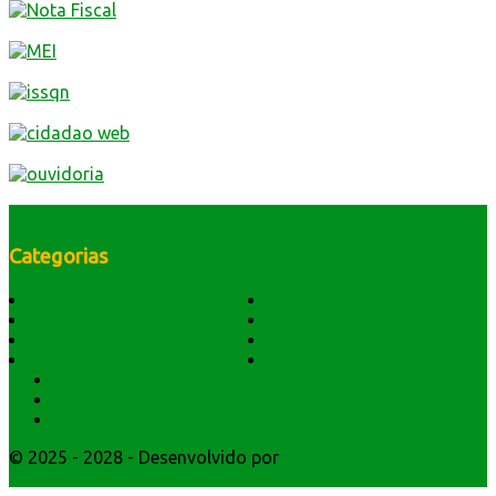
Categorias
História do Município
Notícias
Dados Geográficos
Prefeitura Trabalhando
Lei Orgânica
Central Multimídia
Símbolos e Hino
Editais Licitações
Secretarios
Atendimento
Webmail
© 2025 - 2028 - Desenvolvido por
Webmundo Soluções
Interativas