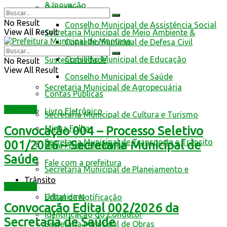
& Inovação
Conselhos
No Result
Conselho Municipal de Assistência Social
View All Result
Secretaria Municipal de Meio Ambiente &
Conselho Municipal de Defesa Civil
Conselho Municipal de Educação
Sustentabilidade
No Result
View All Result
Conselho Municipal de Saúde
Secretaria Municipal de Agropecuária
Contas Públicas
Decretos
Livro Eletrônico
Secretaria Municipal de Cultura e Turismo
Minha Folha
Convocação 004 – Processo Seletivo
Secretaria Municipal de Transporte e Trânsito
001/2026 – Secretaria Municipal de
Nota Fiscal Eletrônica
Saúde
Fale com a prefeitura
Secretaria Municipal de Planejamento e
Trânsito
Decretos
Urbanismo
Edital de Notificação
Convocação Edital 002/2026 da
Identificacao do Condutor
Secretaria de Saúde
Secretaria Municipal de Obras