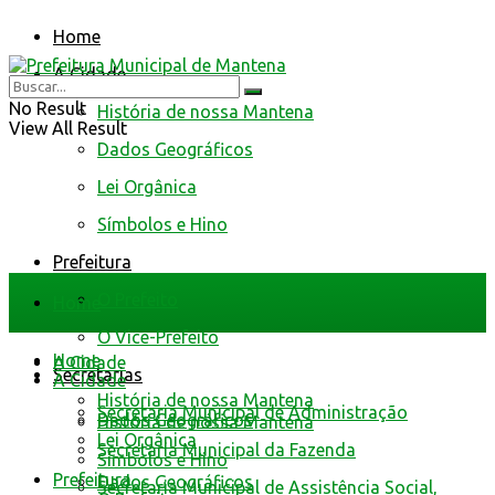
Home
A Cidade
No Result
História de nossa Mantena
View All Result
Dados Geográficos
Lei Orgânica
Símbolos e Hino
Prefeitura
O Prefeito
Home
O Vice-Prefeito
Home
A Cidade
Secretarias
A Cidade
História de nossa Mantena
Secretaria Municipal de Administração
Dados Geográficos
História de nossa Mantena
Lei Orgânica
Secretaria Municipal da Fazenda
Símbolos e Hino
Prefeitura
Dados Geográficos
Secretaria Municipal de Assistência Social,