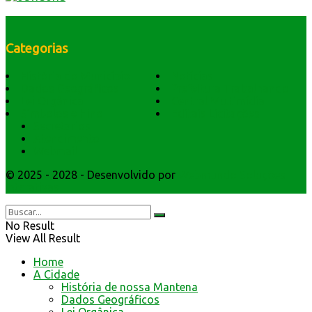
Categorias
História do Município
Notícias
Dados Geográficos
Prefeitura Trabalhando
Lei Orgânica
Central Multimídia
Símbolos e Hino
Editais Licitações
Secretarios
Atendimento
Webmail
© 2025 - 2028 - Desenvolvido por
Webmundo Soluções
Interativas
No Result
View All Result
Home
A Cidade
História de nossa Mantena
Dados Geográficos
Lei Orgânica