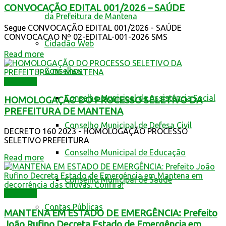
CONVOCAÇÃO EDITAL 001/2026 – SAÚDE
da Prefeitura de Mantena
Segue CONVOCAÇÃO EDITAL 001/2026 - SAÚDE
CONVOCACAO Nº 02-EDITAL-001-2026 SMS
Cidadão Web
Read more
Conselhos
Decretos
Conselho Municipal de Assistência Social
HOMOLOGAÇÃO DO PROCESSO SELETIVO DA
PREFEITURA DE MANTENA
Conselho Municipal de Defesa Civil
DECRETO 160 2023 - HOMOLOGAÇÃO PROCESSO
SELETIVO PREFEITURA
Conselho Municipal de Educação
Read more
Conselho Municipal de Saúde
Decretos
Contas Públicas
MANTENA EM ESTADO DE EMERGÊNCIA: Prefeito
João Rufino Decreta Estado de Emergência em