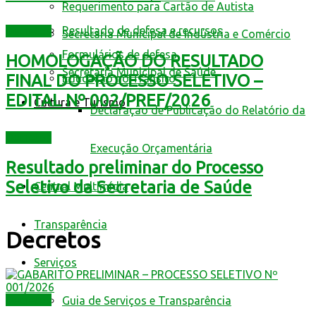
Requerimento para Cartão de Autista
Resultado de defesa e recursos
Decretos
Secretaria Municipal de Indústria e Comércio
Formulários de defesa
HOMOLOGAÇÃO DO RESULTADO
Secretaria Municipal de Saúde
FINAL DO PROCESSO SELETIVO –
Educação no Trânsito
EDITAL Nº 002/PREF/2026
Cultura e Turismo
Declaração de Publicação do Relatório da
Decretos
Execução Orçamentária
Resultado preliminar do Processo
Seletivo da Secretaria de Saúde
Central Multimídia
Transparência
Decretos
Serviços
Decretos
Guia de Serviços e Transparência