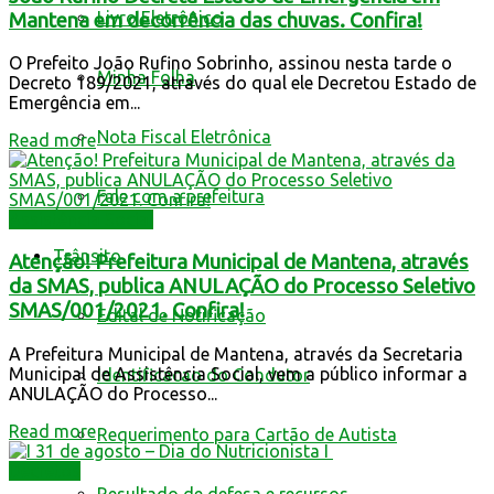
Livro Eletrônico
Mantena em decorrência das chuvas. Confira!
O Prefeito João Rufino Sobrinho, assinou nesta tarde o
Minha Folha
Decreto 189/2021, através do qual ele Decretou Estado de
Emergência em...
Nota Fiscal Eletrônica
Read more
Fale com a prefeitura
Assistência Social
Trânsito
Atenção! Prefeitura Municipal de Mantena, através
da SMAS, publica ANULAÇÃO do Processo Seletivo
SMAS/001/2021. Confira!
Edital de Notificação
A Prefeitura Municipal de Mantena, através da Secretaria
Municipal de Assistência Social, vem a público informar a
Identificacao do Condutor
ANULAÇÃO do Processo...
Read more
Requerimento para Cartão de Autista
Decretos