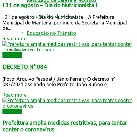
Resultado de defesa e recursos
I 31 de agosto – Dia do Nutricionista I
Formulários de defesa
I 31 de agosto - Dia do Nutricionista I A Prefeitura
Municipal de Mantena, por meio da Secretaria Municipal
de...
Educação no Trânsito
Read more
Cultura e Turismo
Decretos
DECRETO N° 084
(Foto: Arquivo Pessoal / Jânio Ferrari) O decreto nº
083/2021 assinado pelo Prefeito João Rufino e...
Read more
Decretos
Prefeitura amplia medidas restritivas, para tentar
conter o coronavírus