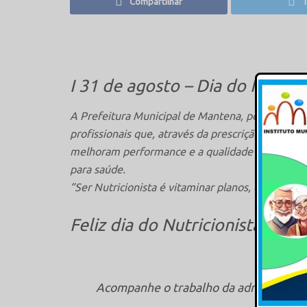
Compartilhar
T
I 31 de agosto – Dia do Nutrici
A Prefeitura Municipal de Mantena, por meio d
profissionais que, através da prescrição individ
melhoram performance e a qualidade de vida d
para saúde.
“Ser Nutricionista é vitaminar planos, dar energi
Feliz dia do Nutricionista! Suce
Acompanhe o trabalho da administração 
m