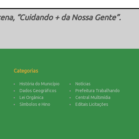
This popup will close in:
16
ena, “Cuidando + da Nossa Gente”.
Categorias
História do Município
Notícias
Dados Geográficos
Prefeitura Trabalhando
Lei Orgânica
Central Multimídia
Símbolos e Hino
Editais Licitações