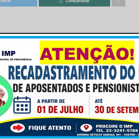
wittar
Compartilhar
onista I
a Secretaria Municipal de Saúde vem homenagear aqueles
ualizada da dieta, previnem e combatem doenças e
as pessoas. Vocês NUTRICIONISTAS são fundamentais
a aos sonhos e alimentar as ideias!”
Carin Weirich
sso!
municipal através das redes sociais oficiais do
unicípio.