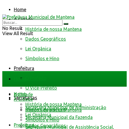
Home
A Cidade
No Result
História de nossa Mantena
View All Result
Dados Geográficos
Lei Orgânica
Símbolos e Hino
Prefeitura
O Prefeito
Home
O Vice-Prefeito
Home
A Cidade
Secretarias
A Cidade
História de nossa Mantena
Secretaria Municipal de Administração
Dados Geográficos
História de nossa Mantena
Lei Orgânica
Secretaria Municipal da Fazenda
Símbolos e Hino
Prefeitura
Dados Geográficos
Secretaria Municipal de Assistência Social,