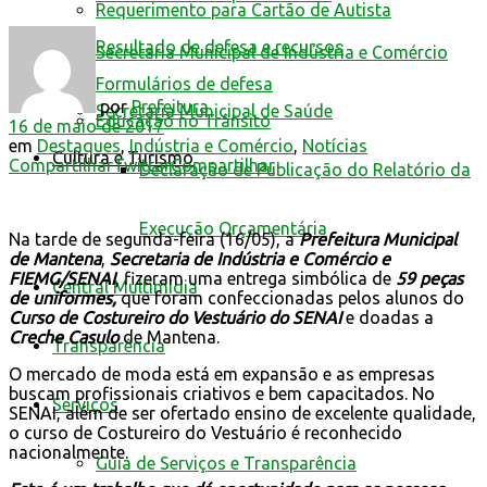
Requerimento para Cartão de Autista
Resultado de defesa e recursos
Secretaria Municipal de Indústria e Comércio
Formulários de defesa
por
Prefeitura
Secretaria Municipal de Saúde
Educação no Trânsito
16 de maio de 2017
em
Destaques
,
Indústria e Comércio
,
Notícias
Cultura e Turismo
Compartilhar
Twittar
Compartilhar
Declaração de Publicação do Relatório da
Execução Orçamentária
Na tarde de segunda-feira (16/05), a
Prefeitura Municipal
de Mantena
,
Secretaria de Indústria e Comércio e
FIEMG/SENAI
, fizeram uma entrega simbólica de
59 peças
Central Multimídia
de uniformes,
que foram confeccionadas pelos alunos do
Curso de Costureiro do Vestuário do SENAI
e doadas a
Creche Casulo
de Mantena.
Transparência
O mercado de moda está em expansão e as empresas
buscam profissionais criativos e bem capacitados. No
Serviços
SENAI, além de ser ofertado ensino de excelente qualidade,
o curso de Costureiro do Vestuário é reconhecido
nacionalmente.
Guia de Serviços e Transparência