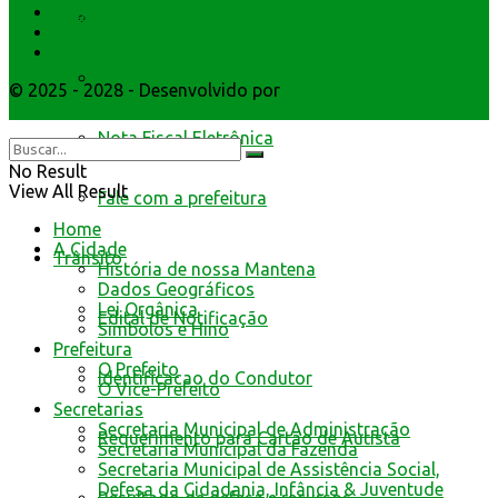
Secretarios
Livro Eletrônico
Atendimento
Webmail
Minha Folha
© 2025 - 2028 - Desenvolvido por
Webmundo Soluções
Interativas
Nota Fiscal Eletrônica
No Result
View All Result
Fale com a prefeitura
Home
A Cidade
Trânsito
História de nossa Mantena
Dados Geográficos
Lei Orgânica
Edital de Notificação
Símbolos e Hino
Prefeitura
O Prefeito
Identificacao do Condutor
O Vice-Prefeito
Secretarias
Secretaria Municipal de Administração
Requerimento para Cartão de Autista
Secretaria Municipal da Fazenda
Secretaria Municipal de Assistência Social,
Defesa da Cidadania, Infância & Juventude