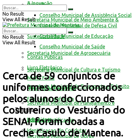
& Inovação
Conselhos
No Result
Conselho Municipal de Assistência Social
View All Result
Secretaria Municipal de Meio Ambiente &
Conselho Municipal de Defesa Civil
Conselho Municipal de Educação
Sustentabilidade
No Result
View All Result
Conselho Municipal de Saúde
Secretaria Municipal de Agropecuária
Contas Públicas
Livro Eletrônico
Secretaria Municipal de Cultura e Turismo
Cerca de 59 conjuntos de
Minha Folha
uniformes confeccionados
Secretaria Municipal de Transporte e Trânsito
Nota Fiscal Eletrônica
pelos alunos do Curso de
Fale com a prefeitura
Secretaria Municipal de Planejamento e
Costureiro do Vestuário do
Trânsito
SENAI, foram doadas a
Urbanismo
Edital de Notificação
Creche Casulo de Mantena.
Identificacao do Condutor
Secretaria Municipal de Obras