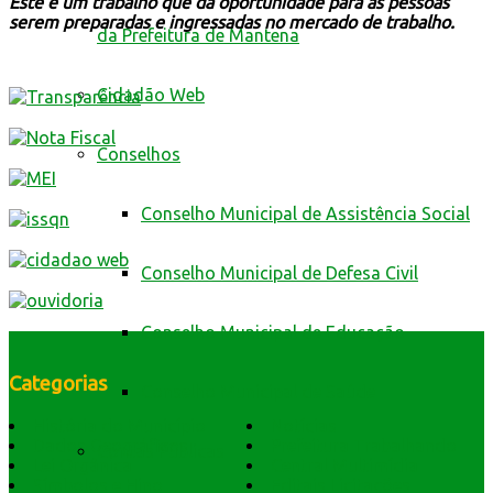
Este é um trabalho que dá oportunidade para as pessoas
serem preparadas e ingressadas no mercado de trabalho.
da Prefeitura de Mantena
Cidadão Web
Conselhos
Conselho Municipal de Assistência Social
Conselho Municipal de Defesa Civil
Conselho Municipal de Educação
Categorias
Conselho Municipal de Saúde
História do Município
Notícias
Dados Geográficos
Prefeitura Trabalhando
Contas Públicas
Lei Orgânica
Central Multimídia
Símbolos e Hino
Editais Licitações